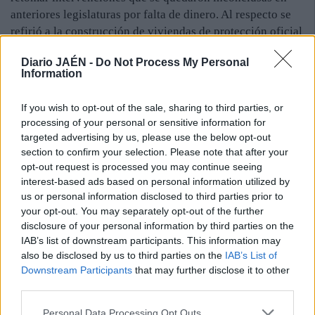
anteriores legislaturas por falta de dinero. Al respecto se
refirió a la construcción de viviendas de protección oficial
en la calle Las Monjas. Por su parte, Carlos Hinojosa
Diario JAÉN -
Do Not Process My Personal
indicó que el Ayuntamiento alcalaíno, a través de la
Information
Oficina Técnica, prepara un programa de vivienda propio
con el objetivo de sacar partido a todos los recursos que
If you wish to opt-out of the sale, sharing to third parties, or
ofertará la Junta en el plan marco. Para el alcalde
processing of your personal or sensitive information for
alcalaíno, en el caso de los "pisos blancos" es muy
targeted advertising by us, please use the below opt-out
positiva la labor que realiza la trabajadora social
section to confirm your selection. Please note that after your
municipal, de la que agradeció su implicación. Agregó que
opt-out request is processed you may continue seeing
interest-based ads based on personal information utilized by
el vecindario disfruta de "un buen parque de viviendas de
us or personal information disclosed to third parties prior to
la Junta de Andalucía".
your opt-out. You may separately opt-out of the further
disclosure of your personal information by third parties on the
IAB’s list of downstream participants. This information may
also be disclosed by us to third parties on the
IAB’s List of
Downstream Participants
that may further disclose it to other
third parties.
Personal Data Processing Opt Outs