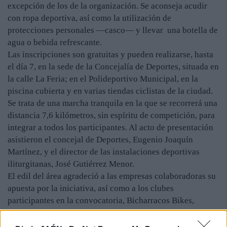
excepción de los de la organización. Se aconseja acudir
con ropa deportiva, así como la utilización de
protecciones personales —casco— y llevar una botella de
agua o bebida refrescante.
Las inscripciones son gratuitas y pueden realizarse, hasta
el día 7, en la sede de la Concejalía de Deportes, situada en
la calle La Feria; en el Polideportivo Municipal, en la
piscina cubierta y en varias tiendas ciclistas de la ciudad.
Se trata de una marcha tranquila en la que se recorrerá una
distancia 7,6 kilómetros, sin espíritu de competición, para
integrar a todos los participantes. Al acto de presentación
asistieron el concejal de Deportes, Eugenio Joaquín
Martínez, y el director de las instalaciones deportivas
iliturgitanas, José Gutiérrez Menor.
El edil del área agradeció a las empresas colaboradoras su
apuesta por la iniciativa, así como a los clubes
participantes en la convocatoria, Bicharracos Bikes,
Ciclópatas y Trocha Cadenas. De igual modo cabe destacar
que la Concejalía de Deportes, por segundo año