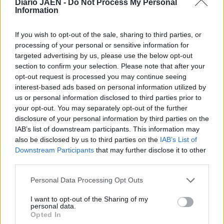
Diario JAÉN -
Do Not Process My Personal
consecutivo, decide apostar por la actividad y
Information
promocionarla directamente, dentro de su política de
fomento de la bicicleta y la actividad física. Por último, el
If you wish to opt-out of the sale, sharing to third parties, or
processing of your personal or sensitive information for
responsable de la concejalía animó a los vecinos a
targeted advertising by us, please use the below opt-out
participar en el Día de la Bicicleta.
section to confirm your selection. Please note that after your
opt-out request is processed you may continue seeing
interest-based ads based on personal information utilized by
us or personal information disclosed to third parties prior to
your opt-out. You may separately opt-out of the further
disclosure of your personal information by third parties on the
IAB’s list of downstream participants. This information may
also be disclosed by us to third parties on the
IAB’s List of
Downstream Participants
that may further disclose it to other
third parties.
Personal Data Processing Opt Outs
I want to opt-out of the Sharing of my
personal data.
Opted In