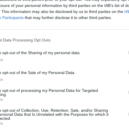
 de Asistencia a la Seguridad (ISAF) en Afganistán
losure of your personal information by third parties on the IAB’s list of
. This information may also be disclosed by us to third parties on the
IA
una nota a los medios, la misión de la OTAN subrayó
Participants
that may further disclose it to other third parties.
nexplicable y no es acorde con los altos estándares
de la coalición” e incidió en que aparentemente “fue
adounidenses, que ya no estarían sirviendo en
 ISAF, “esta conducta deshonra los sacrificios y los
l Data Processing Opt Outs
iembros que representan a las 50 naciones de la
o opt-out of the Sharing of my personal data.
quier persona que se confirme ha estado implicada
In
es afganos explicó que la difusión del vídeo “no
o opt-out of the Sale of my Personal Data.
az ni al intercambio de prisioneros.
In
tanto, el vídeo no perjudicará a nuestras
risioneros porque, de momento, solo están en su fase
to opt-out of processing my Personal Data for Targeted
ing.
ihulá Muyahid.
In
áveres no es la única barrabasada que han cometido
o afgano ya publicó un informe sobre torturas y
o opt-out of Collection, Use, Retention, Sale, and/or Sharing
ersonal Data that Is Unrelated with the Purposes for which it
ca de Kabul, una prisión dirigida conjuntamente por
lected.
l Rahman Qazi, presidente de la Comisión de Control
In