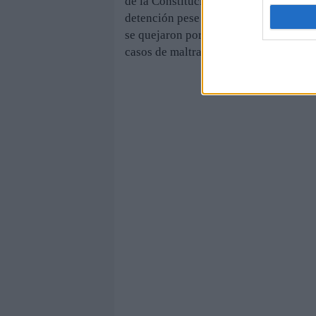
de la Constitución, expuso en su mom
detención pese a haber cumplido su pe
se quejaron por haber sido desnudados
casos de maltrato” en la parte afgana 