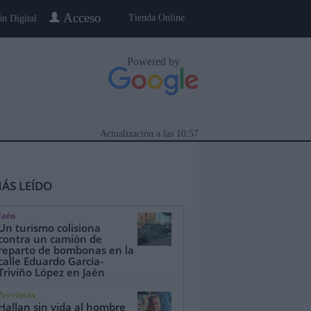
Acceso
Tienda Online
ón Digital
Powered by
Actualización a las
10:57
ÁS LEÍDO
Jaén
Un turismo colisiona
contra un camión de
reparto de bombonas en la
calle Eduardo García-
eblo a Pueblo
Gente
Especiales
Triviño López en Jaén
Provincia
Hallan sin vida al hombre