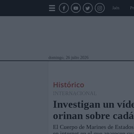
Jaén
Pr
domingo, 26 julio 2026
Histórico
INTERNACIONAL
Investigan un víd
orinan sobre cadá
Módulos Portada
Jaén
Provincia
Linar
El Cuerpo de Marines de Estados
en internet en el que aparecen c