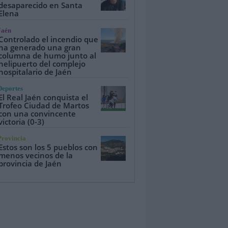
desaparecido en Santa
Elena
Jaén
Controlado el incendio que
ha generado una gran
columna de humo junto al
helipuerto del complejo
hospitalario de Jaén
Deportes
El Real Jaén conquista el
Trofeo Ciudad de Martos
con una convincente
victoria (0-3)
Provincia
Estos son los 5 pueblos con
menos vecinos de la
provincia de Jaén