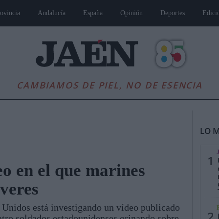
ovincia
Andalucía
España
Opinión
Deportes
Edici
CAMBIAMOS DE PIEL, NO DE ESENCIA
LO M
1
eo en el que marines
veres
es
Andalucía
Internacional
Opinión
Cultura
Deportes
Jaén, Pu
 Unidos está investigando un vídeo publicado
2
uatro soldados estadounidenses orinando sobre