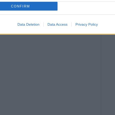
ento casos de presos “privados de comida” y en
na. El presidente de la comisión citó a detenidos que
CONFIRM
 para ser registrados. Según el informe, hay “menos
de la cárcel que en la americana.
Data Deletion
Data Access
Privacy Policy