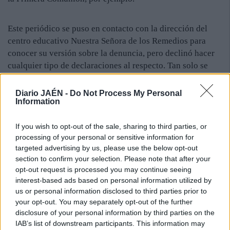
Este periódico se puso en contacto con la dirección del
centro educativo Nuestra Señora de los Remedios para
conocer su versión sobre la denuncia, pero declinó hacer
cualquier tipo de declaraciones al respecto. Tan solo se
limitó a aclarar que en el colegio no existe problema
alguno. Por su parte, fuentes del sindicato ANPE, que
Diario JAÉN -
Do Not Process My Personal
Information
representa a la mayoría de los profesores de Religión de la
provincia, aseguran que el conflicto “está arreglado”
If you wish to opt-out of the sale, sharing to third parties, or
porque ambas partes hablaron y llegaron a un
processing of your personal or sensitive information for
entendimiento. Sin embargo, las fuentes consultadas por
targeted advertising by us, please use the below opt-out
este periódico desconocen esta conversación. Habrá que
section to confirm your selection. Please note that after your
esperar, pues, a que los servicios de inspección de la
opt-out request is processed you may continue seeing
Consejería de Educación esclarezcan los hechos, una vez
interest-based ads based on personal information utilized by
escuchadas las partes.
us or personal information disclosed to third parties prior to
El Colegio Nuestra Señora de Los Remedios de Canena es
your opt-out. You may separately opt-out of the further
disclosure of your personal information by third parties on the
un centro educativo en el que se cursan los ciclos Infantil
IAB’s list of downstream participants. This information may
y Primaria, así como los dos primeros cursos de Educación