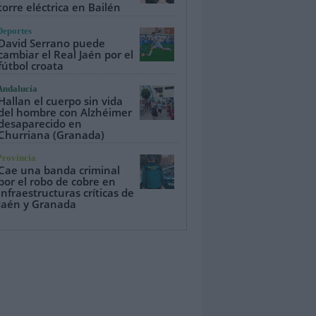
torre eléctrica en Bailén
Deportes
David Serrano puede
cambiar el Real Jaén por el
fútbol croata
Andalucía
Hallan el cuerpo sin vida
del hombre con Alzhéimer
desaparecido en
Churriana (Granada)
Provincia
Cae una banda criminal
por el robo de cobre en
infraestructuras críticas de
Jaén y Granada