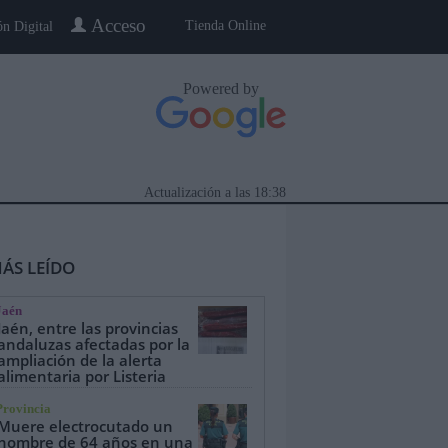
Acceso
Tienda Online
ón Digital
Powered by
Actualización a las
18:38
ÁS LEÍDO
Jaén
Jaén, entre las provincias
andaluzas afectadas por la
ampliación de la alerta
alimentaria por Listeria
eblo a Pueblo
Gente
Especiales
Provincia
Muere electrocutado un
hombre de 64 años en una