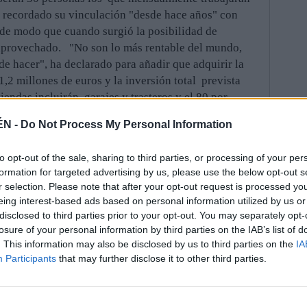
a recordado su vinculación "desde hace años" con
 de modo que cuando surgió la posibilidad de
a aprovechado. "No son lo más rentable del mundo,
e hacer", ha declarado para añadir que adquirir la
,2 millones de euros y la inversión total prevista
iendas incluirán garajes y trasteros y el 80 por
cuadrados, tendrán un precio aproximado de 115.00
ÉN -
Do Not Process My Personal Information
dispares" en función de la superficie y podrán llegar
os, ha apuntado que la construcción se prevé en
to opt-out of the sale, sharing to third parties, or processing of your per
a podría realizarse en unos 25 meses. Sobre los
formation for targeted advertising by us, please use the below opt-out s
 que al ser viviendas de régimen especial debe
r selection. Please note that after your opt-out request is processed y
mpradores al registro demandantes de vivienda, que
eing interest-based ads based on personal information utilized by us or
 de personas respecto al número" de los inmuebles que
disclosed to third parties prior to your opt-out. You may separately opt-
MEDA Posteriormente, la alcaldesa en funciones,
losure of your personal information by third parties on the IAB’s list of
. This information may also be disclosed by us to third parties on the
IA
n, Miguel Ángel García Anguita, ha visitado las obras
Participants
that may further disclose it to other third parties.
o Suárez, un "proyecto emblemático" que tiene una
l segundo ha destacado que "se están cumpliendo los
augurada en marzo". García Anguita ha explicado