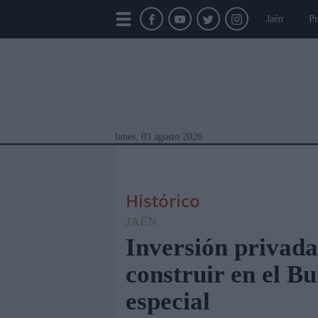
Jaén
Pr
lunes, 03 agosto 2026
Histórico
JAÉN
Inversión privada
construir en el B
Módulos Portada
Jaén
Provincia
Linar
especial