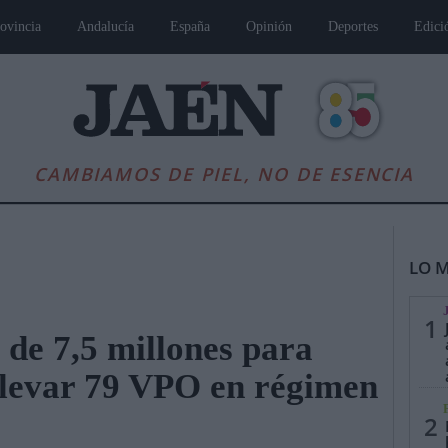
ovincia
Andalucía
España
Opinión
Deportes
Edici
CAMBIAMOS DE PIEL, NO DE ESENCIA
LO M
1
 de 7,5 millones para
ulevar 79 VPO en régimen
es
Andalucía
Internacional
Opinión
Cultura
Deportes
Jaén, Pu
2