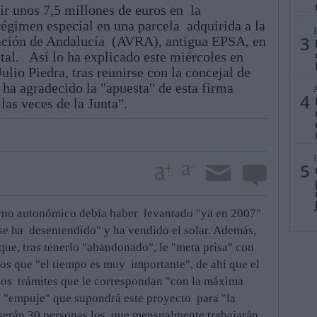
ir unos 7,5 millones de euros en la
régimen especial en una parcela adquirida a la
3
tación de Andalucía (AVRA), antigua EPSA, en
ital. Así lo ha explicado este miércoles en
ulio Piedra, tras reunirse con la concejal de
a agradecido la "apuesta" de esta firma
4
las veces de la Junta".
5
erno autonómico debía haber levantado "ya en 2007"
se ha desentendido" y ha vendido el solar. Además,
que, tras tenerlo "abandonado", le "meta prisa" con
os que "el tiempo es muy importante", de ahí que el
los trámites que le correspondan "con la máxima
el "empuje" que supondrá este proyecto para "la
"serán 30 personas los que mensualmente trabajarán