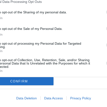
 se ha echado la zahorra para comenzar a partir de la
l Data Processing Opt Outs
ués embellecer el suelo. Después se actuará en las
o opt-out of the Sharing of my personal data.
nto fundamental de este proyecto". Junto a ello, ha
In
 solo árbol de este entorno" y se va curar y podar
n secos para que no se pierdan y sigan dando vida" a
o opt-out of the Sale of my Personal Data.
do que se vigila "toda la vegetación" durante las
In
rá la plantación "de una gran vegetación autóctona"
meda, por lo que se ampliará la zona peatonal para
to opt-out of processing my Personal Data for Targeted
ing.
próximo de manera que en la zona existente junto el
In
bilitarán semáforos para regular el tráfico y la doble
 y Adarves Bajos", ha concluido el también portavoz
o opt-out of Collection, Use, Retention, Sale, and/or Sharing
ersonal Data that Is Unrelated with the Purposes for which it
lected.
In
CONFIRM
Data Deletion
Data Access
Privacy Policy