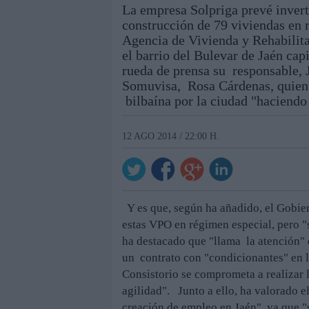
La empresa Solpriga prevé invert
construcción de 79 viviendas en 
Agencia de Vivienda y Rehabili
el barrio del Bulevar de Jaén cap
rueda de prensa su responsable, J
Somuvisa, Rosa Cárdenas, quien h
bilbaína por la ciudad "haciendo 
12 AGO 2014 / 22:00 H.
Y es que, según ha añadido, el Gobi
estas VPO en régimen especial, pero "
ha destacado que "llama la atención" 
un contrato con "condicionantes" en l
Consistorio se comprometa a realizar 
agilidad". Junto a ello, ha valorado 
creación de empleo en Jaén", ya que 