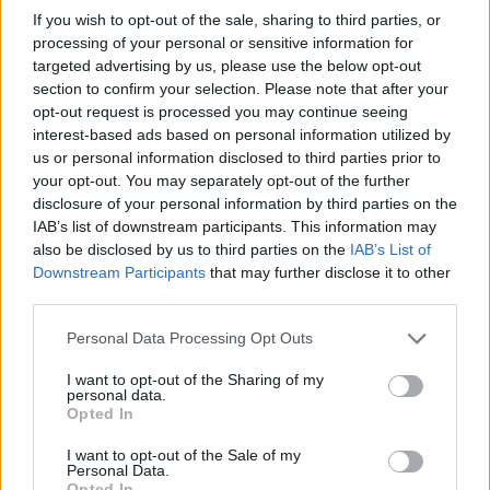
noche a la mañana. Es su responsabilidad comenzar con el
If you wish to opt-out of the sale, sharing to third parties, or
trámite, es decir, contactar con el Ayuntamiento y
processing of your personal or sensitive information for
comunicárselo a la Jefatura Superior de Andalucía y a la
targeted advertising by us, please use the below opt-out
section to confirm your selection. Please note that after your
Dirección General”, sostiene Jaime Torres.
opt-out request is processed you may continue seeing
Hay que recordar que, en el verano de 2007, la entonces
interest-based ads based on personal information utilized by
alcaldesa, Carmen Peñalver, viajó hasta Madrid para la
us or personal information disclosed to third parties prior to
firma de un protocolo con el Ministerio del Interior,
your opt-out. You may separately opt-out of the further
dirigido entonces por Alfredo Pérez Rubalcaba. En ese
disclosure of your personal information by third parties on the
convenio, se planteaba la construcción de una nueva
IAB’s list of downstream participants. This information may
Comisaría en los terrenos del antiguo instituto Santa
also be disclosed by us to third parties on the
IAB’s List of
Downstream Participants
that may further disclose it to other
Teresa, en el Polígono de El Valle. Es más, un año después,
third parties.
el Ayuntamiento modificó la calificación urbanística de la
parcela y, en octubre de 2009, el que era subdelegado del
Personal Data Processing Opt Outs
Gobierno, Fernando Calahorro, dio por segura la
I want to opt-out of the Sharing of my
construcción del edificio en esa parcela. Sin embargo, esos
personal data.
planes chocaron con la oposición frontal de todos los
Opted In
sindicatos policiales, quienes denunciaron que no era la
I want to opt-out of the Sale of my
ubicación más adecuada. La crisis económica terminó de
Personal Data.
enterrar ese proyecto. El SUP exige al actual comisario que
Opted In