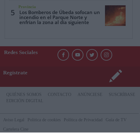
Provincia
5
Los Bomberos de Úbeda sofocan un
incendio en el Parque Norte y
enfrían la zona al día siguiente
Redes Sociales
Regístrate
QUIÉNES SOMOS
CONTACTO
ANÚNCIESE
SUSCRÍBASE
EDICIÓN DIGITAL
Aviso Legal
Politica de cookies
Política de Privacidad
Guía de TV
Cartelera Cine