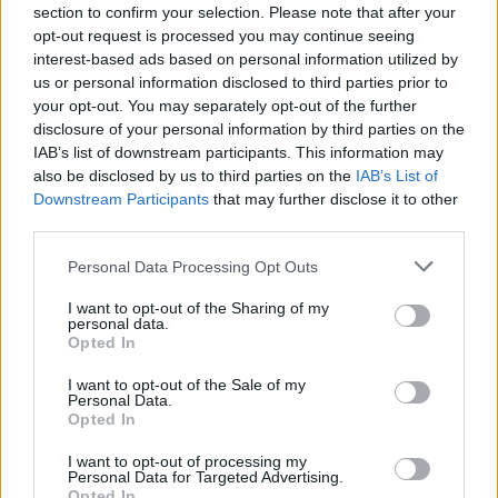
section to confirm your selection. Please note that after your
otro proyecto. Inma Cuesta y Raúl Arévalo protagonizan
opt-out request is processed you may continue seeing
también Las ovejas no pierden el tren, una comedia
interest-based ads based on personal information utilized by
generacional con toques “surrealistas” de Álvaro
us or personal information disclosed to third parties prior to
Fernández Armero (Todo es mentira), producida por
your opt-out. You may separately opt-out of the further
Morena Films. Candela Peña, Irene Escolar, Alberto San
disclosure of your personal information by third parties on the
Juan, Jorge Bosh y Kiti Mánver también figuran en el
IAB’s list of downstream participants. This information may
also be disclosed by us to third parties on the
IAB’s List of
reparto de la película, cuyo rodaje arrancó en febrero en la
Downstream Participants
that may further disclose it to other
isla de Gran Canaria y se prolongó ocho semanas entre
third parties.
Gran Canaria, Madrid y Segovia, con un presupuesto de
tres millones de euros. Los problemas de pareja, la
Personal Data Processing Opt Outs
dificultad de lidiar con la familia, la falta de trabajo y la
I want to opt-out of the Sharing of my
necesidad de reciclarse son algunas de las situaciones con
personal data.
las que tienen que lidiar sus personajes, un grupo de
Opted In
amigos que rondan los 40.
I want to opt-out of the Sale of my
Personal Data.
Opted In
I want to opt-out of processing my
Personal Data for Targeted Advertising.
Opted In