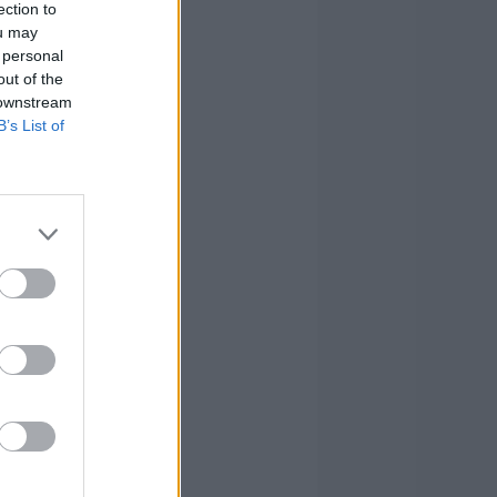
ection to
ou may
 personal
out of the
 downstream
B’s List of