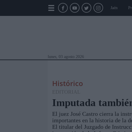
Jaén
Pr
lunes, 03 agosto 2026
Histórico
EDITORIAL
Imputada también 
El juez José Castro cierra la ins
Módulos Portada
Jaén
Provincia
Linar
importantes en la historia de la
El titular del Juzgado de Instru