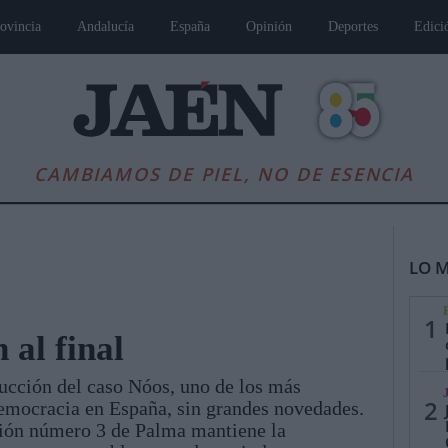
ovincia
Andalucía
España
Opinión
Deportes
Edici
CAMBIAMOS DE PIEL, NO DE ESENCIA
LO M
1
al final
trucción del caso Nóos, uno de los más
es
Andalucía
Internacional
Opinión
Cultura
Deportes
Jaén, Pu
2
 democracia en España, sin grandes novedades.
cción número 3 de Palma mantiene la