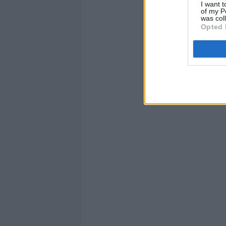
I want t
of my P
was col
Opted 