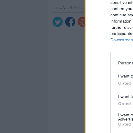
sensitive in
25 JUN 2014 / 22:00 H.
confirm you
continue se
information 
further disc
participants
Downstream 
Persona
I want t
Opted 
I want t
Opted 
I want 
Advertis
Opted 