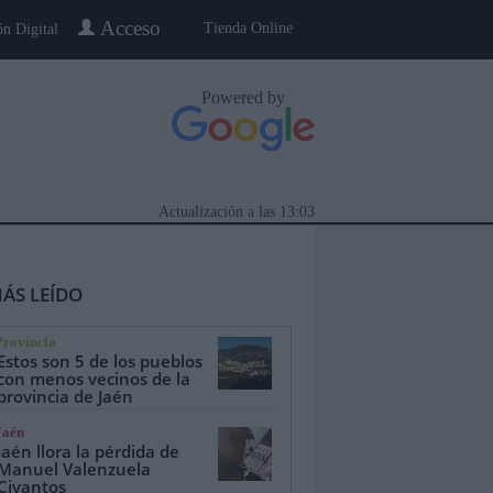
Acceso
Tienda Online
ón Digital
Powered by
Actualización a las
13:03
ÁS LEÍDO
Provincia
Estos son 5 de los pueblos
con menos vecinos de la
provincia de Jaén
eblo a Pueblo
Gente
Especiales
Jaén
Jaén llora la pérdida de
Manuel Valenzuela
Civantos