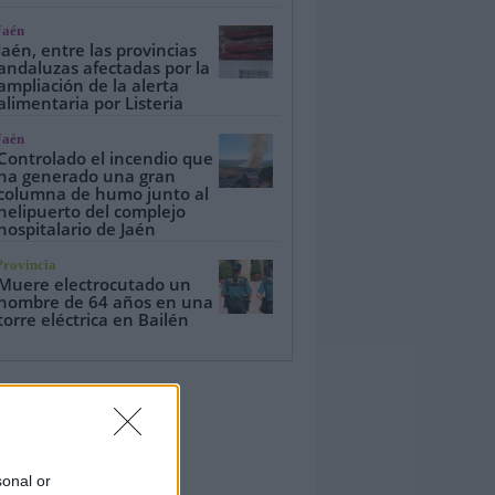
Jaén
Jaén, entre las provincias
andaluzas afectadas por la
ampliación de la alerta
alimentaria por Listeria
Jaén
Controlado el incendio que
ha generado una gran
columna de humo junto al
helipuerto del complejo
hospitalario de Jaén
Provincia
Muere electrocutado un
hombre de 64 años en una
torre eléctrica en Bailén
sonal or