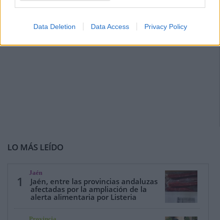
Data Deletion
Data Access
Privacy Policy
LO MÁS LEÍDO
Jaén
1
Jaén, entre las provincias andaluzas
afectadas por la ampliación de la
alerta alimentaria por Listeria
Provincia