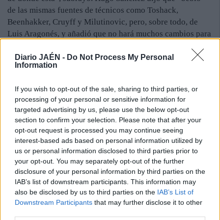
de las mismas fuentes de técnicos como Toshack,
Beenhakker, Cruyff y Milutinovic, pero, sobre todo, de
Luis Aragonés, y añadió que no hará muchos cambios para
el partido del próximo domingo ante el Betis. “No vamos a
darle pistas al rival. Lo mejor es que vengan a vernos
Diario JAÉN -
Do Not Process My Personal
Information
jugar”, agregó.
Por su parte, Alfonso García, presidente del Almería,
If you wish to opt-out of the sale, sharing to third parties, or
manifestó que está satisfecho de contar con los servicios
processing of your personal or sensitive information for
de un técnico al que conocía por su andadura en Los
targeted advertising by us, please use the below opt-out
Pumas o en la selección mexicana. “Lo vi y pensé en la
section to confirm your selection. Please note that after your
posibilidad de tenerlo algún día en Almería”, dijo, al
opt-out request is processed you may continue seeing
tiempo que habló de una “apuesta, tanto por su parte como
interest-based ads based on personal information utilized by
us or personal information disclosed to third parties prior to
por la nuestra”.
your opt-out. You may separately opt-out of the further
Efe / Almería
disclosure of your personal information by third parties on the
IAB’s list of downstream participants. This information may
also be disclosed by us to third parties on the
IAB’s List of
Downstream Participants
that may further disclose it to other
third parties.