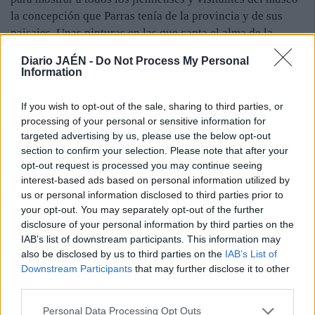
la concepción que Parras tenía de la provincia y de sus
paisajes. Unas pinturas en las que capta el alma de la
geografía jiennense, siempre con la particular predilección
Diario JAÉN -
Do Not Process My Personal
que el pintor torrecampeño sentía por la luz.
Information
Alfonso Parras comenzó su viaje por el mundo de la
pintura en la Escuela de Artes y Oficios de Jaén, desde
If you wish to opt-out of the sale, sharing to third parties, or
donde viajó hasta la Academia de las Artes Santa Isabel de
processing of your personal or sensitive information for
Hungría, en Sevilla. Tras una etapa de formación artística
targeted advertising by us, please use the below opt-out
por Europa, Parras regresó a la provincia, donde inició su
section to confirm your selection. Please note that after your
opt-out request is processed you may continue seeing
trayectoria profesional en la pintura. Asimismo, el artista
interest-based ads based on personal information utilized by
de Torredelcampo recibió el reconocimiento como el
us or personal information disclosed to third parties prior to
pintor oficial de las sierras de Segura y Las Villas.
your opt-out. You may separately opt-out of the further
disclosure of your personal information by third parties on the
IAB’s list of downstream participants. This information may
also be disclosed by us to third parties on the
IAB’s List of
Downstream Participants
that may further disclose it to other
third parties.
Personal Data Processing Opt Outs