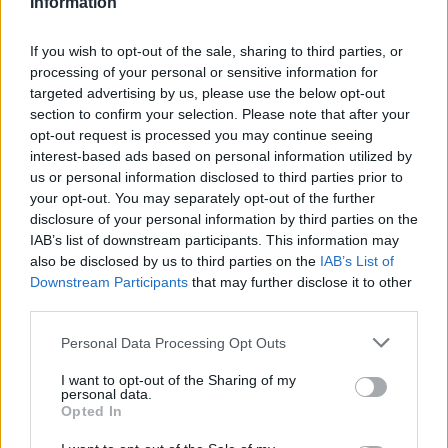
Information
resto de españoles, Aleix Espargaró acabó en una
meritoria cuarta posición, por delante de Valentino Rossi;
If you wish to opt-out of the sale, sharing to third parties, or
Álvaro Bautista (Honda) terminó en el séptimo puesto,
processing of your personal or sensitive information for
mientras que Jorge Lorenzo solo pudo ser decimotercero.
targeted advertising by us, please use the below opt-out
section to confirm your selection. Please note that after your
opt-out request is processed you may continue seeing
interest-based ads based on personal information utilized by
us or personal information disclosed to third parties prior to
your opt-out. You may separately opt-out of the further
disclosure of your personal information by third parties on the
IAB’s list of downstream participants. This information may
also be disclosed by us to third parties on the
IAB’s List of
Downstream Participants
that may further disclose it to other
third parties.
Personal Data Processing Opt Outs
I want to opt-out of the Sharing of my
personal data.
Opted In