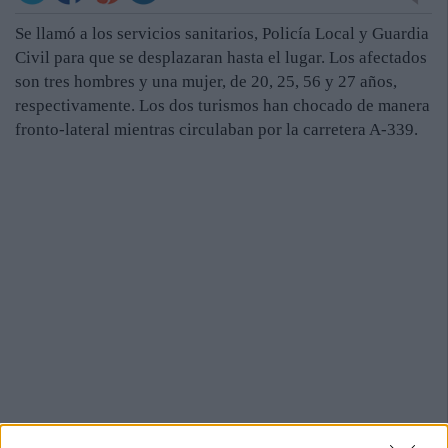
Se llamó a los servicios sanitarios, Policía Local y Guardia
Civil para que se desplazaran hasta el lugar. Los afectados
son tres hombres y una mujer, de 20, 25, 56 y 27 años,
respectivamente. Los dos turismos han chocado de manera
fronto-lateral mientras circulaban por la carretera A-339.