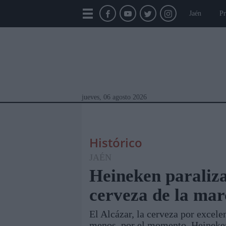
Jaén
Pr
jueves, 06 agosto 2026
Histórico
JAÉN
Heineken paraliza
cerveza de la mar
Módulos Portada
Jaén
Provincia
Linar
El Alcázar, la cerveza por excele
menos, por el momento. Heineken 