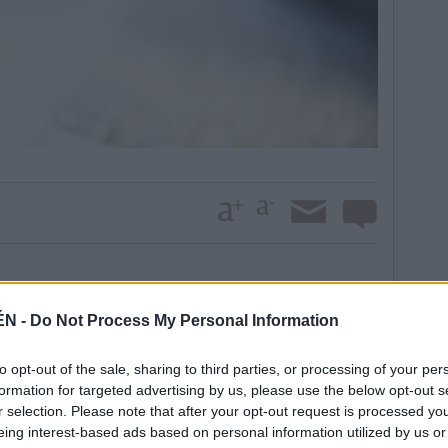
 “El Alcázar” a una sociedad de inversión, que se
n la fábrica de Jaén). Y ambas sociedades
ÉN -
Do Not Process My Personal Information
 fábrica de La Imora seguía fabricando esa cerveza
uevo propietario de la firma. De este modo, se
to opt-out of the sale, sharing to third parties, or processing of your per
 Así ha funcionado el modelo durante los últimos ocho
formation for targeted advertising by us, please use the below opt-out s
r selection. Please note that after your opt-out request is processed y
la marca es una sociedad, con sede en Madrid, llamada
eing interest-based ads based on personal information utilized by us or
rgo, ese contrato de comercialización ha expirado