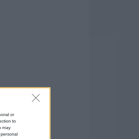
sonal or
ection to
ou may
 personal