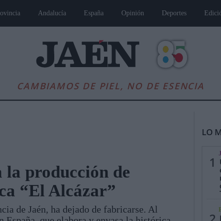
ovincia
Andalucía
España
Opinión
Deportes
Edici
CAMBIAMOS DE PIEL, NO DE ESENCIA
LO M
1
 la producción de
ca “El Alcázar”
es
Andalucía
Internacional
Opinión
Cultura
Deportes
Jaén, Pu
ncia de Jaén, ha dejado de fabricarse. Al
2
España, que elabora y envasa la histórica