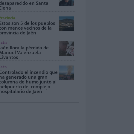
desaparecido en Santa
Elena
Provincia
Estos son 5 de los pueblos
con menos vecinos de la
provincia de Jaén
Jaén
Jaén llora la pérdida de
Manuel Valenzuela
Civantos
Jaén
Controlado el incendio que
ha generado una gran
columna de humo junto al
helipuerto del complejo
hospitalario de Jaén