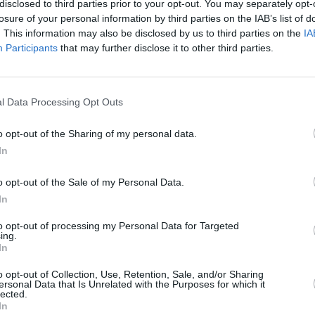
disclosed to third parties prior to your opt-out. You may separately opt-
dueño de la marca y Heineken España está en proceso
losure of your personal information by third parties on the IAB’s list of
oficial de la multinacional cervecera, sin aportar
. This information may also be disclosed by us to third parties on the
IA
dándose en la “confidencialidad” del asunto.
Participants
that may further disclose it to other third parties.
ones, se ha dejado de fabricar la cerveza que se
”. La producción está paralizada temporalmente y tan
a estaba elaborada y que permanecía almacenada en
l Data Processing Opt Outs
do distintas fuentes a Diario JAÉN. Incluso,
ue ya se nota la ausencia en los anaqueles de algunas
o opt-out of the Sharing of my personal data.
portavoz autorizada de Heineken ni confirma ni
In
o del que no hablamos para no entorpecer la
 datos sobre lo que se produce en Jaén para Sercoll.
o opt-out of the Sale of my Personal Data.
ca dar a conocer esa información”, añaden.
In
, la cerveza de “El Alcázar” se comercializa
to opt-out of processing my Personal Data for Targeted
centilitros y botella de cristal de litro. Se puede
ing.
n grandes superficies. Se trata de un producto muy
In
 una amplia cuota de mercado, sobre todo en la
o opt-out of Collection, Use, Retention, Sale, and/or Sharing
ersonal Data that Is Unrelated with the Purposes for which it
lected.
In