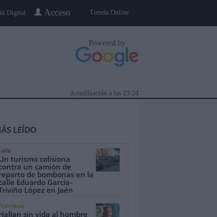
Acceso
Tienda Online
ón Digital
Powered by
Actualización a las
23:24
ÁS LEÍDO
Jaén
Un turismo colisiona
contra un camión de
reparto de bombonas en la
calle Eduardo García-
eblo a Pueblo
Gente
Especiales
Triviño López en Jaén
Provincia
Hallan sin vida al hombre