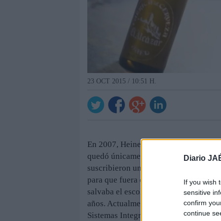
23 OCT 2015 / 10:51 H.
En 2007, Heineken anunció la venta de
quedó únicamente con la marca (no co
Diario JA
suscribieron un contrato por el que la
para que fuera comercializada por el n
If you wish 
salvaba el escollo de la competencia.
sensitive in
confirm you
años. Actualmente, la propietaria de 
continue se
Sistemas Integrados Sercoll. Sin emba