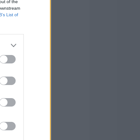
out of the
 downstream
B’s List of