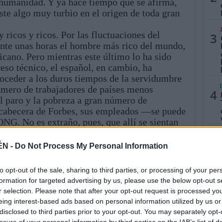
 humanidad. Y ya hace tiempo que se afirma,
ste algo muy turbio en el origen de toda gran
 ricos y ricos. Por las fluctuaciones del
3
ante unas horas el hombre más rico del mundo,
icano. Pero mientras este último lo ha sido
reso técnico, el español, en cambio, ha
roceder a los duros tiempos de la servidumbre
número de trabajadores de países menos
4
al paro y la pobreza a gran número de
a cabecera de Forbes, sus empleados —se puede
NG. No es extraño, pues, que allí se sientan
 que aquí, donde incluso regiones enteras, en
5
rnos, pretenden separarse, impulsados a veces
ÉN -
Do Not Process My Personal Information
 o de corrupción económica.
to opt-out of the sale, sharing to third parties, or processing of your per
formation for targeted advertising by us, please use the below opt-out s
r selection. Please note that after your opt-out request is processed y
eing interest-based ads based on personal information utilized by us or
disclosed to third parties prior to your opt-out. You may separately opt-