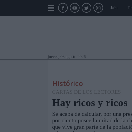
Jaén
Pr
jueves, 06 agosto 2026
Histórico
CARTAS DE LOS LECTORES
Hay ricos y ricos
Se acaba de calcular, por una pres
Módulos Portada
Jaén
Provincia
Linar
por ciento posee la mitad de la r
que vive gran parte de la poblaci