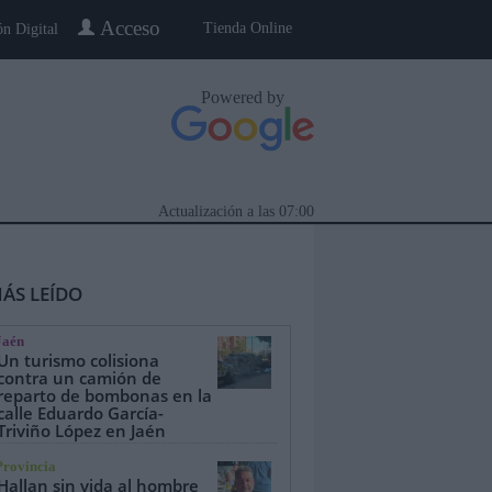
Acceso
Tienda Online
ón Digital
Powered by
Actualización a las
07:00
ÁS LEÍDO
Jaén
Un turismo colisiona
contra un camión de
reparto de bombonas en la
calle Eduardo García-
eblo a Pueblo
Gente
Especiales
Triviño López en Jaén
Provincia
Hallan sin vida al hombre