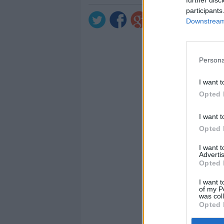
further disc
participants
Downstream 
Persona
I want t
Opted 
I want t
Opted 
I want 
Advertis
Opted 
I want t
of my P
was col
Opted 