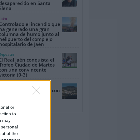
desaparecido en Santa
Elena
Jaén
Controlado el incendio que
ha generado una gran
columna de humo junto al
helipuerto del complejo
hospitalario de Jaén
Deportes
El Real Jaén conquista el
Trofeo Ciudad de Martos
con una convincente
victoria (0-3)
Provincia
Estos son los 5 pueblos con
menos vecinos de la
provincia de Jaén
sonal or
ection to
ou may
 personal
out of the