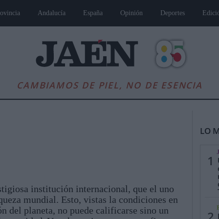
ovincia
Andalucía
España
Opinión
Deportes
Edici
CAMBIAMOS DE PIEL, NO DE ESENCIA
LO M
1
tigiosa institución internacional, que el uno
es
Andalucía
Internacional
Opinión
Cultura
Deportes
Jaén, Pu
iqueza mundial. Esto, vistas la condiciones en
ón del planeta, no puede calificarse sino un
2