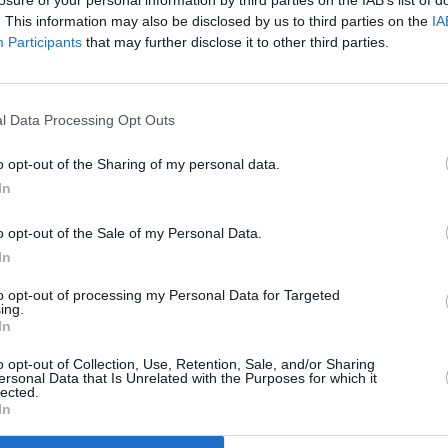
losure of your personal information by third parties on the IAB’s list of
. This information may also be disclosed by us to third parties on the
IA
Participants
that may further disclose it to other third parties.
l Data Processing Opt Outs
o opt-out of the Sharing of my personal data.
In
o opt-out of the Sale of my Personal Data.
In
to opt-out of processing my Personal Data for Targeted
ing.
In
o opt-out of Collection, Use, Retention, Sale, and/or Sharing
ersonal Data that Is Unrelated with the Purposes for which it
lected.
In