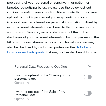
processing of your personal or sensitive information for
Marmolejo, se miró en caminos, vaguadas, arroyos, cauces
targeted advertising by us, please use the below opt-out
de arroyos y hasta el lugar de la casa de campo del
section to confirm your selection. Please note that after your
desaparecido. Esa movilización se extendió por las redes
opt-out request is processed you may continue seeing
sociales, a través de las que tanto la Subdelegación del
interest-based ads based on personal information utilized by
Gobierno en Jaén como la Policía Nacional pusieron la
us or personal information disclosed to third parties prior to
fotografía del iliturgitano en sus “cuentas” e instaron a
your opt-out. You may separately opt-out of the further
disclosure of your personal information by third parties on the
llamar a la Guardia Civil o a la Policía en caso de saber
IAB’s list of downstream participants. This information may
algo, cualquier pista que pudiera conducir a él. A primera
also be disclosed by us to third parties on the
IAB’s List of
hora de la mañana, desde el aeródromo de Las Infantas, se
Downstream Participants
that may further disclose it to other
desplazó con un ultraligero (avioneta) Blas Milla que,
third parties.
junto con un hermano del desaparecido, sobrevolaron
lugares del término iliturgitano. “Hemos pasado por los
Personal Data Processing Opt Outs
exteriores, por la carretera que va de Andújar al polígono,
I want to opt-out of the Sharing of my
por el río Guadalquivir y la carretera del santuario. Hemos
personal data.
Opted In
estado sobre dos horas volando, pero desgraciadamente
sin resultado alguno”, dijo. Un triste desenlace que
I want to opt-out of the Sale of my
conmocionó a los vecinos de Andújar.
Personal Data.
Opted In