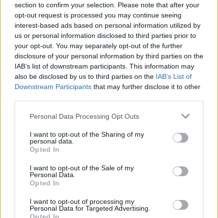
Otro de los servicios que ofrece Alcer es el de orientación
section to confirm your selection. Please note that after your
opt-out request is processed you may continue seeing
e inserción laboral. Como recuerda Crespo, una de las
interest-based ads based on personal information utilized by
mayores dificultades a las que se enfrentan las personas
us or personal information disclosed to third parties prior to
con Insuficiencia Renal Crónica es la incorporación al
your opt-out. You may separately opt-out of the further
mercado laboral. “Encuentran limitada su actividad en el
disclosure of your personal information by third parties on the
trabajo y les es más difícil su integración a este mercado”,
IAB’s list of downstream participants. This information may
agrega.
also be disclosed by us to third parties on the
IAB’s List of
Entre los principales fines que persigue Alcer destacan la
Downstream Participants
that may further disclose it to other
third parties.
asistencia e información a los enfermos del riñón en sus
aspectos médico y social; fomentar la investigación de los
Personal Data Processing Opt Outs
problemas que plantea; divulgar la información sanitaria
popular; crear centros especiales en el tratamiento de los
I want to opt-out of the Sharing of my
personal data.
enfermos, así como la difusión de derechos que asisten a
Opted In
los pacientes.
I want to opt-out of the Sale of my
Personal Data.
Opted In
I want to opt-out of processing my
Personal Data for Targeted Advertising.
Opted In