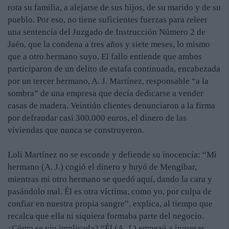
rota su familia, a alejarse de sus hijos, de su marido y de su
pueblo. Por eso, no tiene suficientes fuerzas para releer
una sentencia del Juzgado de Instrucción Número 2 de
Jaén, que la condena a tres años y siete meses, lo mismo
que a otro hermano suyo. El fallo entiende que ambos
participaron de un delito de estafa continuada, encabezada
por un tercer hermano, A. J. Martínez, responsable “a la
sombra” de una empresa que decía dedicarse a vender
casas de madera. Veintiún clientes denunciaron a la firma
por defraudar casi 300.000 euros, el dinero de las
viviendas que nunca se construyeron.
Loli Martínez no se esconde y defiende su inocencia: “Mi
hermano (A. J.) cogió el dinero y huyó de Mengíbar,
mientras mi otro hermano se quedó aquí, dando la cara y
pasándolo mal. Él es otra víctima, como yo, por culpa de
confiar en nuestra propia sangre”, explica, al tiempo que
recalca que ella ni siquiera formaba parte del negocio.
¿Cómo se vio implicada? “Él (A. J.) empezó a ingresar