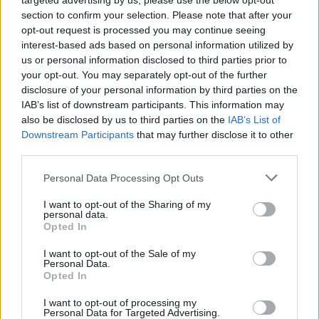
targeted advertising by us, please use the below opt-out
expliqué, una y otra vez, que esa no era mi firma, que era
section to confirm your selection. Please note that after your
mentira. Como también era mentira lo que dijeron de que
opt-out request is processed you may continue seeing
yo estaba en la empresa. Algunos me identificaron sin ni
interest-based ads based on personal information utilized by
siquiera haberme visto en la vida, lo soltaron cuando ya no
us or personal information disclosed to third parties prior to
testificaban”, asevera. El Tribunal Supremo ha
your opt-out. You may separately opt-out of the further
desestimado la revisión de su juicio y está a la espera de
disclosure of your personal information by third parties on the
IAB’s list of downstream participants. This information may
entrar en la cárcel. “Yo solo quiero que me escuchen, que
also be disclosed by us to third parties on the
IAB’s List of
revisen mi caso, porque yo no hice nada. Soy inocente y si
Downstream Participants
that may further disclose it to other
entro en la cárcel mi familia se hunde”, afirma. Su dolor
third parties.
por confiar en un hermano no acaba con el temor a entrar
entre rejas, sino en sufrir que el principal condenado por
Personal Data Processing Opt Outs
el delito de estafa y que huyó con 300.000 euros haya
I want to opt-out of the Sharing of my
regresado a Mengíbar y conviva en casa de sus padres. Él
personal data.
no ha declarado siquiera a favor de su hermana, reconoce
Opted In
Loli.
I want to opt-out of the Sale of my
Personal Data.
Opted In
I want to opt-out of processing my
Personal Data for Targeted Advertising.