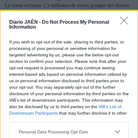
La Junta reclama 1,3 millones de euros porque del dinero
gastado se ha justificado más bien poco. El “ambicioso”
programa se fue por el desagüe del parque acuático. El
Diario JAÉN -
Do Not Process My Personal
Information
acuse de recibo por parte del PP fue diligente y con la
sorna que les pedía el cuerpo indicaron que esa ayuda
If you wish to opt-out of the sale, sharing to third parties, or
concedida en 2008 al anterior equipo de Gobierno (PSOE
processing of your personal or sensitive information for
e IU) se la gastó dicha parte contratante y que el perro,
targeted advertising by us, please use the below opt-out
aunque ladre, no es suyo. Y así pasan los días, los años y
section to confirm your selection. Please note that after your
los siglos por este Santo Reino achacoso que en un tiempo
opt-out request is processed you may continue seeing
pasado tuvo que portarse muy mal para sufrir esta
interest-based ads based on personal information utilized by
condena.
us or personal information disclosed to third parties prior to
your opt-out. You may separately opt-out of the further
disclosure of your personal information by third parties on the
IAB’s list of downstream participants. This information may
also be disclosed by us to third parties on the
IAB’s List of
Downstream Participants
that may further disclose it to other
third parties.
Personal Data Processing Opt Outs