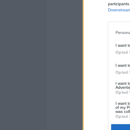
participants
Downstream 
Persona
I want t
Opted 
I want t
Opted 
I want 
Advertis
Opted 
I want t
of my P
was col
Opted 