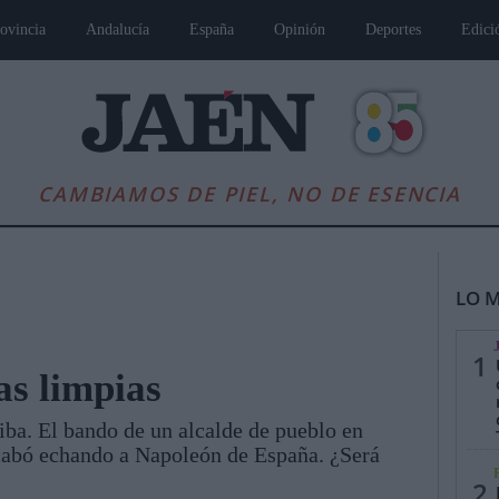
ovincia
Andalucía
España
Opinión
Deportes
Edici
CAMBIAMOS DE PIEL, NO DE ESENCIA
LO M
1
as limpias
iba. El bando de un alcalde de pueblo en
es
Andalucía
Internacional
Opinión
Cultura
Deportes
Jaén, Pu
cabó echando a Napoleón de España. ¿Será
2