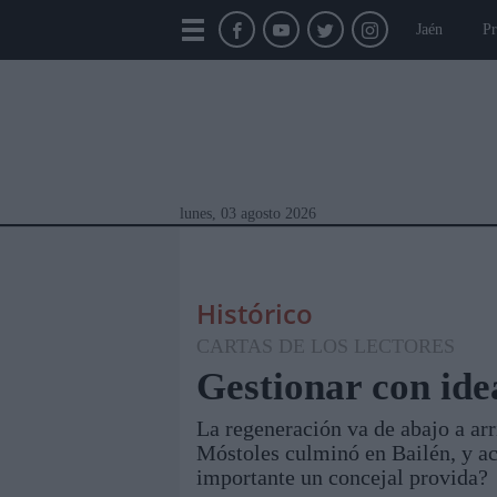
Jaén
Pr
lunes, 03 agosto 2026
Histórico
CARTAS DE LOS LECTORES
Gestionar con ide
La regeneración va de abajo a arr
Módulos Portada
Jaén
Provincia
Linar
Móstoles culminó en Bailén, y a
importante un concejal provida?