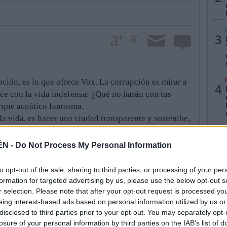
3
pción, es lo que ofrece Vox. La corrupción es mirar a
4
 hace con la vida indefensa: ¿Qué no harán con tus
rque acuático fantasma.
a vida, es hacer una ciudad transparente y sostenibe,
años garantice el de generaciones venideras. Una
5
abar con la corrupción, es lo que te pedimos desde
ÉN -
Do Not Process My Personal Information
to opt-out of the sale, sharing to third parties, or processing of your per
formation for targeted advertising by us, please use the below opt-out s
r selection. Please note that after your opt-out request is processed y
eing interest-based ads based on personal information utilized by us or
disclosed to third parties prior to your opt-out. You may separately opt-
losure of your personal information by third parties on the IAB’s list of