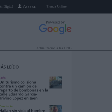
Acceso
Tienda Online
ón Digital
Powered by
Actualización a las
11:05
ÁS LEÍDO
Jaén
Un turismo colisiona
contra un camión de
reparto de bombonas en la
calle Eduardo García-
eblo a Pueblo
Gente
Especiales
Triviño López en Jaén
Provincia
Hallan sin vida al hombre