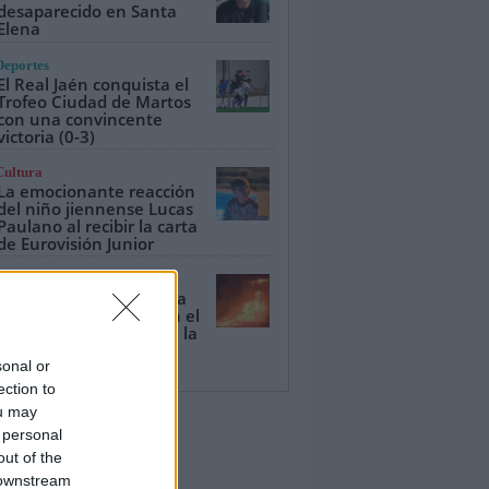
desaparecido en Santa
Elena
Deportes
El Real Jaén conquista el
Trofeo Ciudad de Martos
con una convincente
victoria (0-3)
Cultura
La emocionante reacción
del niño jiennense Lucas
Paulano al recibir la carta
de Eurovisión Junior
Provincia
Los Bomberos de Úbeda
sofocan un incendio en el
Parque Norte y enfrían la
zona al día siguiente
sonal or
ection to
ou may
 personal
out of the
 downstream