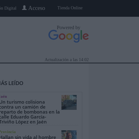
Acceso
Tienda Online
ón Digital
Powered by
Actualización a las
14:02
ÁS LEÍDO
Jaén
Un turismo colisiona
contra un camión de
reparto de bombonas en la
calle Eduardo García-
eblo a Pueblo
Gente
Especiales
Triviño López en Jaén
Provincia
Hallan sin vida al hombre