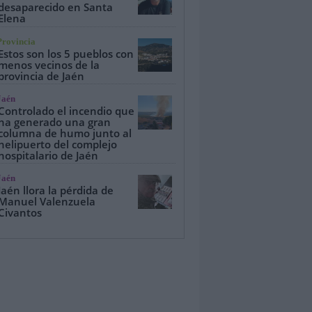
desaparecido en Santa
Elena
Provincia
Estos son los 5 pueblos con
menos vecinos de la
provincia de Jaén
Jaén
Controlado el incendio que
ha generado una gran
columna de humo junto al
helipuerto del complejo
hospitalario de Jaén
Jaén
Jaén llora la pérdida de
Manuel Valenzuela
Civantos