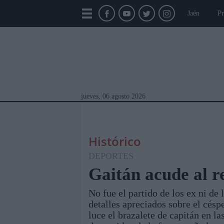
Jaén
Pr
jueves, 06 agosto 2026
Histórico
DEPORTES
Gaitán acude al re
No fue el partido de los ex ni de
Módulos Portada
Jaén
Provincia
Linar
detalles apreciados sobre el césp
luce el brazalete de capitán en la