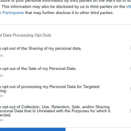
losure of your personal information by third parties on the IAB’s list of
mer tiempo. El fallo de Toni en el despeje,
. This information may also be disclosed by us to third parties on the
IA
 que la pasión y el fútbol aseado que en algunos
Participants
that may further disclose it to other third parties.
.
 con la convicción de que era posible neutralizar el
r fácil reducir los marcadores en una categoría tan
l Data Processing Opt Outs
lanco tuvo fe y paciencia. Se movió bien en el campo,
ero dinámico como Urko Arroyo. Pero la gloria era
o opt-out of the Sharing of my personal data.
blemente no había otra forma más bella de llenar esos
In
e. Y fue, además, un premio al trabajo realizado,
 complicada tarea para contener a Migue García. Lo
o opt-out of the Sale of my Personal Data.
problemas. Pero todo se olvidó cuando el gaitanazo
In
. Pudo marcar después Montero, que se lesionó en la
to opt-out of processing my Personal Data for Targeted
defensor. Se fue el nueve y perdió fuelle el Real
ing.
 casi siempre a balón parado y por arriba. No hubo
In
que no supo mal.
o opt-out of Collection, Use, Retention, Sale, and/or Sharing
ersonal Data that Is Unrelated with the Purposes for which it
lected.
In