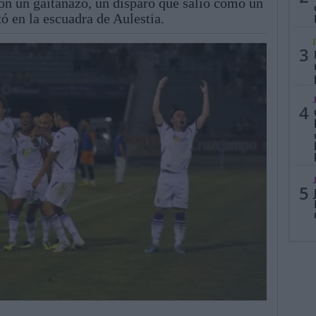
con un gaitanazo, un disparo que salió como un
tó en la escuadra de Aulestia.
3
4
5