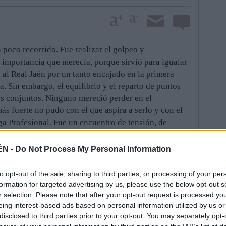
n poco recorrido. Fue realizar el golpeo y
a importancia que merecía, porque sirvió para igualar
a al Real Jaén por un tanto encajado en la primera
a. Sin embargo, el equilibrio y el reparto de puntos
 dos conjuntos. Ninguno mereció perder en el
ás fuerte no pudo con el que aspira a serlo y con el
ga Profesional. Fue un encuentro de tensión, de
idas, aunque diferentes en su contenido. Más ardor y
l Cádiz. Pero ninguno superó al otro.
ÉN -
Do Not Process My Personal Information
o. Tuvo una puesta en escena interesante, con algunas
con acciones de peligro que crearon cierta
to opt-out of the sale, sharing to third parties, or processing of your per
. Urko Arroyo avisó primero en una jugada de
formation for targeted advertising by us, please use the below opt-out s
és Montero probó suerte desde la frontal del área,
r selection. Please note that after your opt-out request is processed y
eing interest-based ads based on personal information utilized by us or
ta final del primer tiempo Paco Sutil dejó un par de
disclosed to third parties prior to your opt-out. You may separately opt-
se sacó un disparo que llevaba dibujado el gol. No