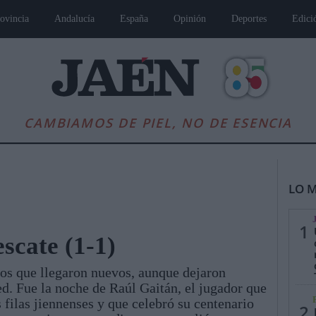
ovincia
Andalucía
España
Opinión
Deportes
Edici
CAMBIAMOS DE PIEL, NO DE ESENCIA
LO M
1
scate (1-1)
 los que llegaron nuevos, aunque dejaron
es
Andalucía
Internacional
Opinión
Cultura
Deportes
Jaén, Pu
ed. Fue la noche de Raúl Gaitán, el jugador que
s filas jiennenses y que celebró su centenario
2