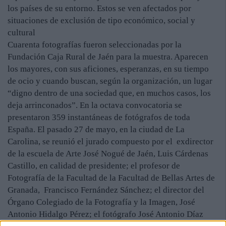
los países de su entorno. Estos se ven afectados por
situaciones de exclusión de tipo económico, social y
cultural
Cuarenta fotografías fueron seleccionadas por la
Fundación Caja Rural de Jaén para la muestra. Aparecen
los mayores, con sus aficiones, esperanzas, en su tiempo
de ocio y cuando buscan, según la organización, un lugar
“digno dentro de una sociedad que, en muchos casos, los
deja arrinconados”. En la octava convocatoria se
presentaron 359 instantáneas de fotógrafos de toda
España. El pasado 27 de mayo, en la ciudad de La
Carolina, se reunió el jurado compuesto por el exdirector
de la escuela de Arte José Nogué de Jaén, Luis Cárdenas
Castillo, en calidad de presidente; el profesor de
Fotografía de la Facultad de la Facultad de Bellas Artes de
Granada, Francisco Fernández Sánchez; el director del
Órgano Colegiado de la Fotografía y la Imagen, José
Antonio Hidalgo Pérez; el fotógrafo José Antonio Díaz