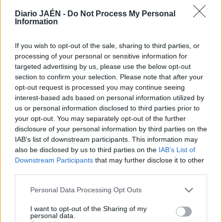
Martínez y el empleado de Banca de Caja Rural de Jaén,
Javier Acisclo Hierro.
Diario JAÉN -
Do Not Process My Personal
Information
La fotografía premiada fue “La señora de las calabazas”,
de Xavier Ferrer Chust. El segundo premio se otorgó a
If you wish to opt-out of the sale, sharing to third parties, or
“Maestro 2010”, de José Luis García García, y el tercero
processing of your personal or sensitive information for
recayó en Manuel López Francés y su fotografía “Club de
targeted advertising by us, please use the below opt-out
Mayores”. Como en anteriores convocatorias se podrá ver
section to confirm your selection. Please note that after your
en diferentes salas de la provincia.
opt-out request is processed you may continue seeing
interest-based ads based on personal information utilized by
us or personal information disclosed to third parties prior to
your opt-out. You may separately opt-out of the further
disclosure of your personal information by third parties on the
IAB’s list of downstream participants. This information may
also be disclosed by us to third parties on the
IAB’s List of
Downstream Participants
that may further disclose it to other
third parties.
Personal Data Processing Opt Outs
I want to opt-out of the Sharing of my
personal data.