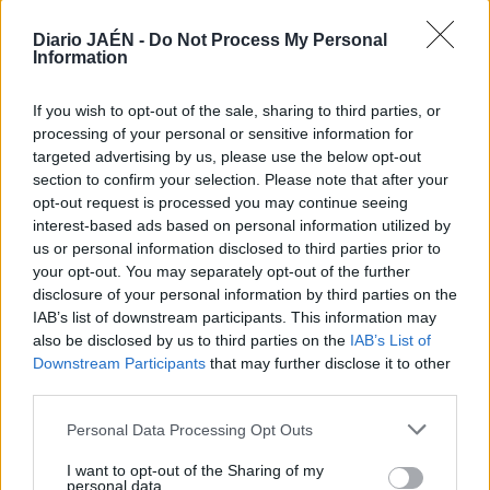
como el Inter Movistar. La semana que viene la capital
Diario JAÉN -
Do Not Process My Personal
tiene una nueva cita con la elite en La Salobreja. En esta
Information
ocasión, vendrá el Santiago Futsal. La junta directiva
espera que la afición responda como lo hizo ayer. Por otro
If you wish to opt-out of the sale, sharing to third parties, or
lado, el equipo local salió con camisetas rosas en
processing of your personal or sensitive information for
solidaridad con el Día Mundial del Cáncer de Mama. Un
targeted advertising by us, please use the below opt-out
gesto muy aplaudido por el público que se dio cita en el
section to confirm your selection. Please note that after your
opt-out request is processed you may continue seeing
pabellón.
interest-based ads based on personal information utilized by
us or personal information disclosed to third parties prior to
your opt-out. You may separately opt-out of the further
disclosure of your personal information by third parties on the
IAB’s list of downstream participants. This information may
also be disclosed by us to third parties on the
IAB’s List of
Downstream Participants
that may further disclose it to other
third parties.
Personal Data Processing Opt Outs
I want to opt-out of the Sharing of my
personal data.