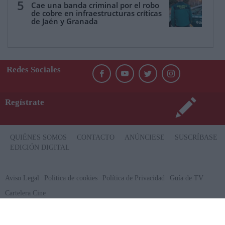
5
Cae una banda criminal por el robo
de cobre en infraestructuras críticas
de Jaén y Granada
Redes Sociales
Regístrate
QUIÉNES SOMOS
CONTACTO
ANÚNCIESE
SUSCRÍBASE
EDICIÓN DIGITAL
Aviso Legal
Politica de cookies
Política de Privacidad
Guía de TV
Cartelera Cine