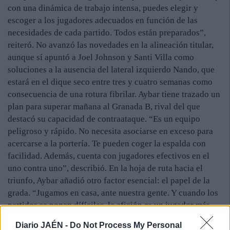
con una dinámica de trabajo intensa, puedes elegir y
escoger a los jugadores adecuados en función de las
necesidades de cada partido. Todos están preparados”,
reiteró. No avanzó las novedades en la alineación titular,
aunque sí apuntó a Joel Johnson y Santi Villa como
soluciones a la ausencia del lateral izquierdo Nando, que
estará en el dique seco entre tres y cuatro semanas como
consecuencia de una rotura fibrilar. Aybar tiene trazado un
plan para superar mañana al Granada B, rival del que
destacó su capacidad de contraataque. “Es un equipo
peligroso y rápido. No necesita asociarse en exceso para
acercarse a la portería. Te pueden coger la espalda con
facilidad. Además, cuenta con jugadores efectivos en el
uno contra uno”, describió. En la hoja de ruta hacia el
triunfo, Aybar añadió otro factor esencial: el papel de la
grada. “Jugamos en casa, ante nuestra gente. Y cuando los
partidos se ponen dífíciles, la afición es un jugador más.
Su apoyo será una parte determinante en el proyecto”,
Diario JAÉN -
Do Not Process My Personal
recalcó el entrenador, satisfecho por el arranque de