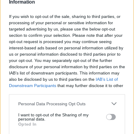
Information
temporada de su equipo y realista a pesar del segundo
puesto. “La clasificación actual no es significativa, aunque
If you wish to opt-out of the sale, sharing to third parties, or
sí importante para ganar en confianza. Intentaremos seguir
processing of your personal or sensitive information for
la dinámica”, concluyó.
targeted advertising by us, please use the below opt-out
section to confirm your selection. Please note that after your
opt-out request is processed you may continue seeing
interest-based ads based on personal information utilized by
us or personal information disclosed to third parties prior to
your opt-out. You may separately opt-out of the further
disclosure of your personal information by third parties on the
IAB’s list of downstream participants. This information may
also be disclosed by us to third parties on the
IAB’s List of
Downstream Participants
that may further disclose it to other
third parties.
Personal Data Processing Opt Outs
I want to opt-out of the Sharing of my
personal data.
Opted In