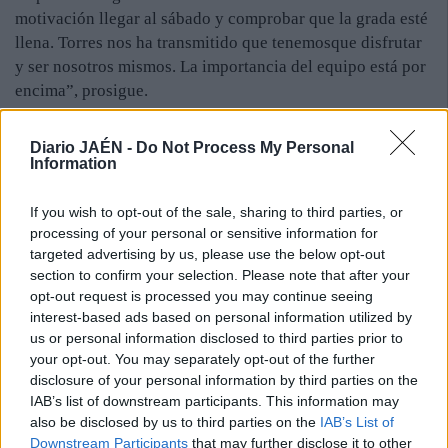
motivación llegar al sábado y comprobar que la grada esté
llena. Torres nos ha transmitido que tenemosque disfrutar
y ser nosotros mismos. La importancia del equipo está por
encima”, prosigue.
En el plano personal, el acoplamiento a la escuadra es
satisfactorio. De hecho, se erigió como el máximo
Diario JAÉN -
Do Not Process My Personal
anotador de los linarenses en la pretemporada y sigue con
Information
la buena racha en la competición doméstica. “Me veo bien,
cómodo, contento. La adaptación al vestuario también fue
If you wish to opt-out of the sale, sharing to third parties, or
processing of your personal or sensitive information for
fluida y no tengo problemas. Tengo la suerte de que estoy
targeted advertising by us, please use the below opt-out
acertado de cara a puerta y espero que esto continúe
section to confirm your selection. Please note that after your
porque eso significaría que al equipo le vendrían bien mis
opt-out request is processed you may continue seeing
aportaciones”, concluye. La próxima cita del Linares
interest-based ads based on personal information utilized by
Deportivo pasa por el Estadio Municipal de la Juventud,
us or personal information disclosed to third parties prior to
frente al Atlético Mancha Real, en lo que se refiere a los
your opt-out. You may separately opt-out of the further
cuartos de final de la II Copa de la Diputación, trofeo en el
disclosure of your personal information by third parties on the
IAB’s list of downstream participants. This information may
que es el vigente campeón.
also be disclosed by us to third parties on the
IAB’s List of
Downstream Participants
that may further disclose it to other