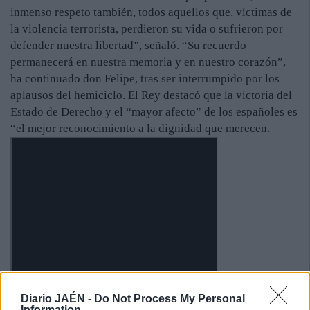
inmenso respeto también, todos aquellos que, víctimas de
la violencia terrorista, perdieron su vida o sufrieron por
defender nuestra libertad”, señaló. “Su recuerdo
permanecerá en nuestra memoria y en nuestro corazón”,
ha continuado don Felipe, tras ser interrumpido por los
aplausos del hemiciclo. El Rey destacó que la victoria del
Estado de Derecho y el “mayor afecto” de los españoles es
“el mejor reconocimiento a la dignidad que merecen.
Diario JAÉN -
Do Not Process My Personal
Information