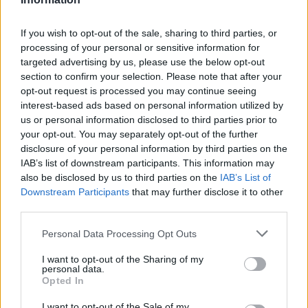
If you wish to opt-out of the sale, sharing to third parties, or
processing of your personal or sensitive information for
targeted advertising by us, please use the below opt-out
section to confirm your selection. Please note that after your
El Rey Felipe VI rindió, en la primera parte de su discurso
opt-out request is processed you may continue seeing
de proclamación ante las Cortes, un sentido homenaje “de
interest-based ads based on personal information utilized by
gratitud” a su padre, Don Juan Carlos I, por su reinado
us or personal information disclosed to third parties prior to
your opt-out. You may separately opt-out of the further
“excepcional” y por haber convocado a los españoles “a
disclosure of your personal information by third parties on the
un gran proyecto de concordia nacional que ha dado lugar
IAB’s list of downstream participants. This information may
a los mejores años de nuestra historia contemporánea”.
also be disclosed by us to third parties on the
IAB’s List of
Este recuerdo al Rey que acaba de abdicar arrancó el
Downstream Participants
that may further disclose it to other
primer aplauso de los diputados, senadores e invitados que
third parties.
escuchaban desde el Salón de Pleno del Congreso el
primer discurso del nuevo monarca, de veinte minutos de
Personal Data Processing Opt Outs
duración y cuyos primeros párrafos Felipe VI pronunció
I want to opt-out of the Sharing of my
con evidente emoción.
personal data.
Opted In
También mostró su agradecimiento a la generación que
I want to opt-out of the Sale of my