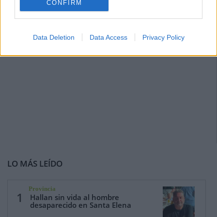
CONFIRM
Data Deletion
Data Access
Privacy Policy
LO MÁS LEÍDO
Provincia
1
Hallan sin vida al hombre
desaparecido en Santa Elena