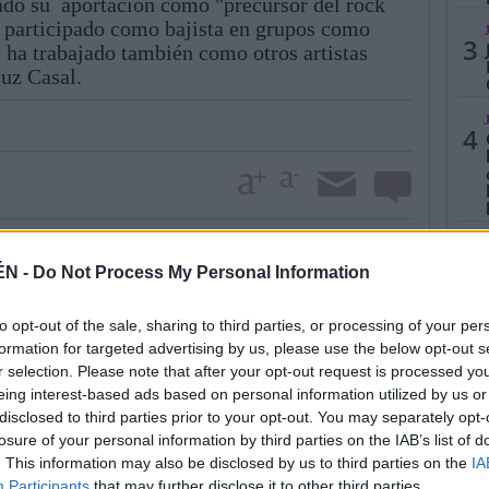
ado su aportación como "precursor del rock
 participado como bajista en grupos como
3
 ha trabajado también como otros artistas
uz Casal.
4
 40 canciones registradas, entre las que figuran
5
'Maneras de Vivir', en coautoría con otros músicos.
ÉN -
Do Not Process My Personal Information
 por su experiencia e intuición para la música, sino
 compañeros y su particular visión sobre la figura
to opt-out of the sale, sharing to third parties, or processing of your per
formation for targeted advertising by us, please use the below opt-out s
ibertad de interpretación y la mente abierta a la hora
r selection. Please note that after your opt-out request is processed y
. Por todo ello, la SGAE ha transmitido sus
eing interest-based ads based on personal information utilized by us or
dos del artista y "se unen a su dolor" por la pérdida
disclosed to third parties prior to your opt-out. You may separately opt-
pañola", según lo describe en un comunicado.
losure of your personal information by third parties on the IAB’s list of
. This information may also be disclosed by us to third parties on the
IA
Participants
that may further disclose it to other third parties.