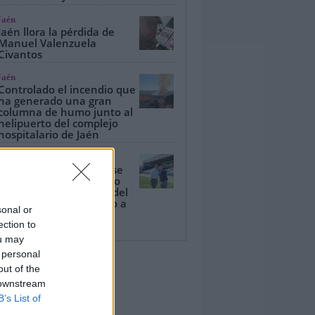
Jaén
Jaén llora la pérdida de
Manuel Valenzuela
Civantos
Jaén
Controlado el incendio que
ha generado una gran
columna de humo junto al
helipuerto del complejo
hospitalario de Jaén
Jaén
La Diputación de Jaén se
convierte en el segundo
patrocinador principal del
Real Jaén en su regreso a
sonal or
Primera Federación
ection to
ou may
 personal
out of the
 downstream
B’s List of