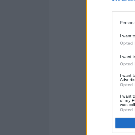
Persona
I want t
Opted 
I want t
Opted 
I want 
Advertis
Opted 
I want t
of my P
was col
Opted 