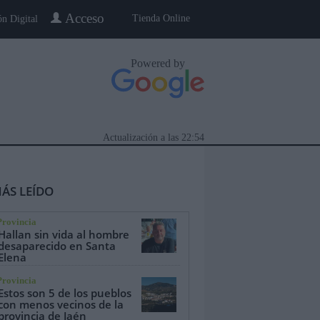
Acceso
Tienda Online
ón Digital
Powered by
Actualización a las
22:54
ÁS LEÍDO
Provincia
Hallan sin vida al hombre
desaparecido en Santa
Elena
eblo a Pueblo
Gente
Especiales
Provincia
Estos son 5 de los pueblos
con menos vecinos de la
provincia de Jaén