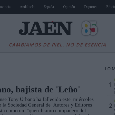
ovincia
Andalucía
España
Opinión
Deportes
Edici
CAMBIAMOS DE PIEL, NO DE ESENCIA
LO M
1
no, bajista de 'Leño'
ense Tony Urbano ha fallecido este miércoles
es
Andalucía
Internacional
Opinión
Cultura
Deportes
Jaén, Pu
2
o la Sociedad General de Autores y Editores
ista como un "queridísimo compañero del