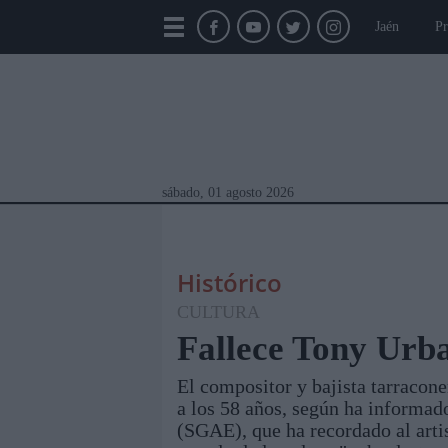
Jaén
Pr
sábado, 01 agosto 2026
Histórico
CULTURA
Fallece Tony Urba
El compositor y bajista tarracon
Módulos Portada
Jaén
Provincia
Linar
a los 58 años, según ha informad
(SGAE), que ha recordado al art