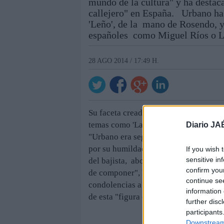
mundo de la cultura" y ha destac
callejero" en España. Urbano ha
'Leño', de la mano de Rosendo, y
españoles como Miguel Ríos o L
28 AGO 2014 / 17:49 H.
Su faceta creadora incluye una más de
temas como 'La Fina', 'Más Madera' o 
Diario JA
"Urbano era seguido y querido no solo
por su humildad y generosidad con sus
If you wish 
sensitive in
del bajista, abogando siempre por la l
confirm you
de componer", ha asegurado la entidad
continue se
condolencias a los familiares y allega
information 
de esta "figura clave en la música es
further disc
participants
Downstream 