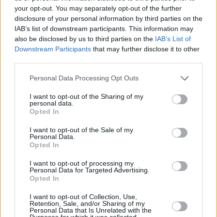
your opt-out. You may separately opt-out of the further
que se eleve ninguna protesta ante el fallecimiento de un
disclosure of your personal information by third parties on the
familiar”, lamenta. Su intención es la de alcanzar un techo
IAB’s list of downstream participants. This information may
de rúbricas, durante la próxima semana, que ronde las mil.
also be disclosed by us to third parties on the
IAB’s List of
Recriminan desde Facua Jaén la forma en que los
Downstream Participants
that may further disclose it to other
ciudadanos han conocido la nueva tasa de mantenimiento.
third parties.
“Ha sido durante las propias visitas al cementerio, con una
Personal Data Processing Opt Outs
nota en el tablón de anuncios”, aclaran.
I want to opt-out of the Sharing of my
personal data.
Opted In
I want to opt-out of the Sale of my
Personal Data.
Opted In
I want to opt-out of processing my
Personal Data for Targeted Advertising.
Opted In
I want to opt-out of Collection, Use,
Retention, Sale, and/or Sharing of my
Personal Data that Is Unrelated with the
Purposes for which it was collected.