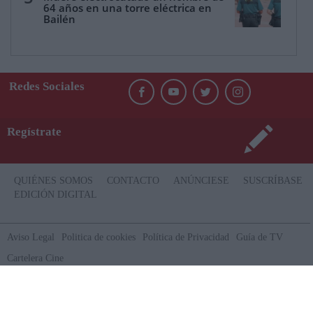
64 años en una torre eléctrica en
Bailén
Redes Sociales
Regístrate
QUIÉNES SOMOS
CONTACTO
ANÚNCIESE
SUSCRÍBASE
EDICIÓN DIGITAL
Aviso Legal
Politica de cookies
Política de Privacidad
Guía de TV
Cartelera Cine