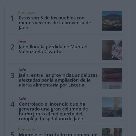
Provincia
1
Estos son 5 de los pueblos con
menos vecinos de la provincia de
Jaén
Jaén
2
Jaén llora la pérdida de Manuel
Valenzuela Civantos
Jaén
3
Jaén, entre las provincias andaluzas
afectadas por la ampliación de la
alerta alimentaria por Listeria
Jaén
4
Controlado el incendio que ha
generado una gran columna de
humo junto al helipuerto del
complejo hospitalario de Jaén
Provincia
5
Muere electrocutado un hombre de