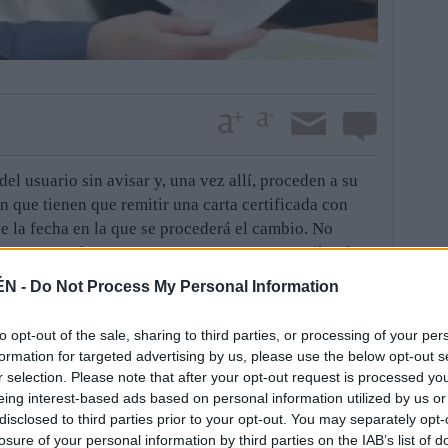
l usuario sin avisar y, una vez allí, proceden a su
an que tienen que remitir una carta certificada con
e la fecha en la que se procederá el cambio. No
empresa un ahorro en sus gastos ya que son miles de
ÉN -
Do Not Process My Personal Information
cia de casos en los que envían el aviso de cambio
n. Lo hacen antes o después, lo que origina molestia
to opt-out of the sale, sharing to third parties, or processing of your per
formation for targeted advertising by us, please use the below opt-out s
trabajador, además de un “despropósito” de
r selection. Please note that after your opt-out request is processed y
s, desde la Federación de Consumidores recriminan, y
eing interest-based ads based on personal information utilized by us or
políticos con representación en el Ayuntamiento, el
disclosed to third parties prior to your opt-out. You may separately opt-
l agua durante el pasado verano sin el previo aviso
losure of your personal information by third parties on the IAB’s list of