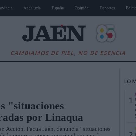
ovincia
Andalucía
España
Opinión
Deportes
Edici
CAMBIAMOS DE PIEL, NO DE ESENCIA
LO M
1
s "situaciones
eradas por Linaqua
es
Andalucía
Internacional
Opinión
Cultura
Deportes
Jaén, Pu
n Acción, Facua Jaén, denuncia “situaciones
2
 de la empresa concesionaria el agua en la