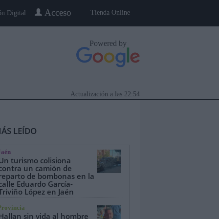
Acceso
Tienda Online
ón Digital
Powered by
Actualización a las
22:54
ÁS LEÍDO
Jaén
Un turismo colisiona
contra un camión de
reparto de bombonas en la
calle Eduardo García-
eblo a Pueblo
Gente
Especiales
Triviño López en Jaén
Provincia
Hallan sin vida al hombre