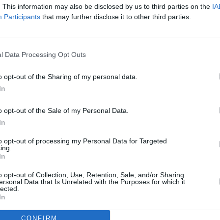
nos lo han denunciado los usuarios”, asevera Serrano.
. This information may also be disclosed by us to third parties on the
IA
 que lo que pretende es “meter miedo” al consumidor
Participants
that may further disclose it to other third parties.
da. “Pero el agua, además de ser un bien de primera
 en el hogar de una familia y más aún si hay
rganización insta al Ayuntamiento, puesto que se trata
l Data Processing Opt Outs
 estudiar el aplazamiento de pago en los casos de
conómica difícil. Consideran que la labor del
o opt-out of the Sharing of my personal data.
In
e la atención que se presta en la oficina no es la
o opt-out of the Sale of my Personal Data.
al en la atención al público, que genera largas colas
In
 se prolonga durante demasiado tiempo. Incluso,
las instalaciones es a la una de la tarde. “A esa hora
to opt-out of processing my Personal Data for Targeted
ing.
ndonen la oficina, sin tener en cuenta si llevaban
In
o opt-out of Collection, Use, Retention, Sale, and/or Sharing
ersonal Data that Is Unrelated with the Purposes for which it
lected.
In
CONFIRM