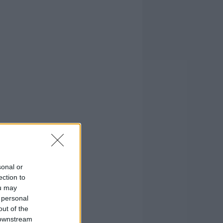
sonal or
ection to
ou may
 personal
out of the
 downstream