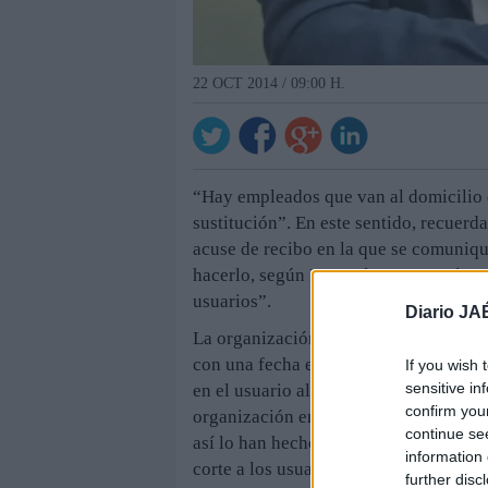
22 OCT 2014 / 09:00 H.
“Hay empleados que van al domicilio de
sustitución”. En este sentido, recuerd
acuse de recibo en la que se comuniqu
hacerlo, según Facua, le supone a la 
usuarios”.
Diario JA
La organización también tiene constan
con una fecha en la que no se presenta
If you wish 
sensitive in
en el usuario al tener que esperar al 
confirm you
organización en este servicio. Ademá
continue se
así lo han hecho llegar a los partidos 
information 
corte a los usuarios del suministro de
further disc