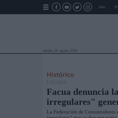
Jaén
Pr
sábado, 01 agosto 2026
Histórico
LINARES
Facua denuncia la
irregulares" gen
Módulos Portada
Jaén
Provincia
Linar
La Federación de Consumidores e
irregulares” que se dan por parte