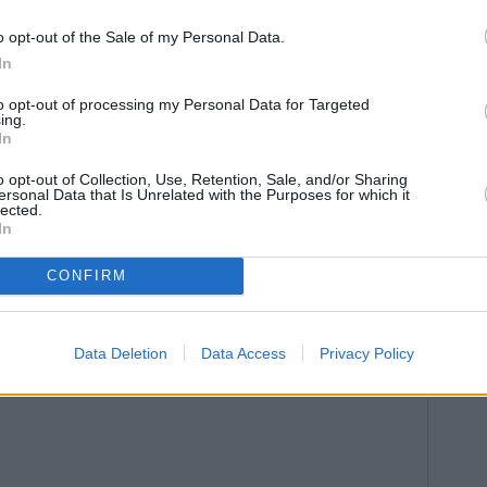
nfiar en la propuesta de un partido que requiere de
o opt-out of the Sale of my Personal Data.
 en este y en los importantes compromisos
In
 ni de pachanga. ¿España?: “Zero points” o empate sin
to opt-out of processing my Personal Data for Targeted
ing.
In
o opt-out of Collection, Use, Retention, Sale, and/or Sharing
ersonal Data that Is Unrelated with the Purposes for which it
lected.
In
CONFIRM
Data Deletion
Data Access
Privacy Policy