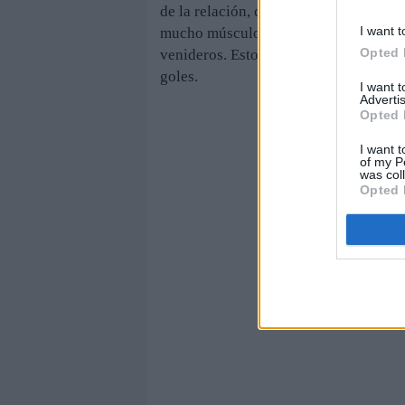
de la relación, controlar la pelota, co
I want t
mucho músculo para volver a competir
Opted 
venideros. Esto no se puede calificar
goles.
I want 
Advertis
Opted 
I want t
of my P
was col
Opted 