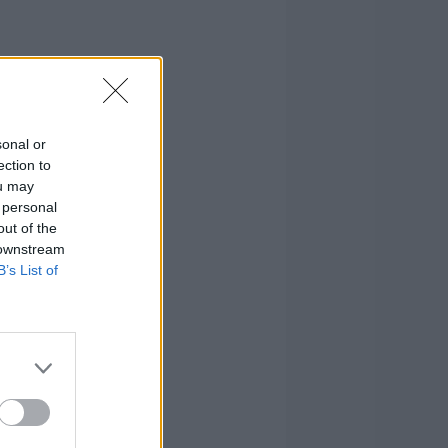
sonal or
ection to
ou may
 personal
out of the
 downstream
B’s List of