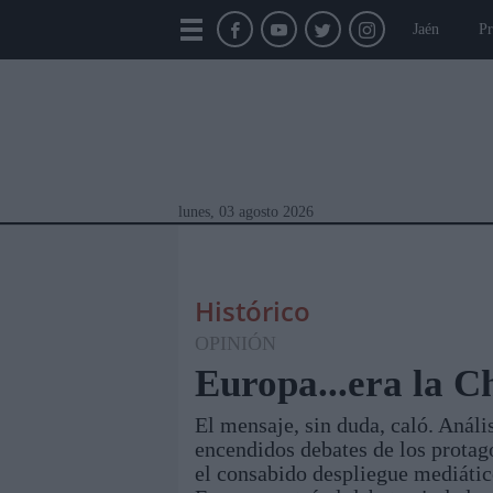
Jaén
Pr
lunes, 03 agosto 2026
Histórico
OPINIÓN
Europa...era la 
El mensaje, sin duda, caló. Análi
Módulos Portada
Jaén
Provincia
Linar
encendidos debates de los protag
el consabido despliegue mediático