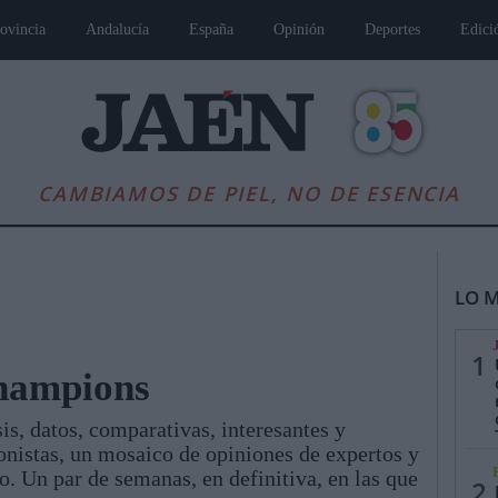
ovincia
Andalucía
España
Opinión
Deportes
Edici
CAMBIAMOS DE PIEL, NO DE ESENCIA
LO M
1
Champions
sis, datos, comparativas, interesantes y
es
Andalucía
Internacional
Opinión
Cultura
Deportes
Jaén, Pu
onistas, un mosaico de opiniones de expertos y
. Un par de semanas, en definitiva, en las que
2