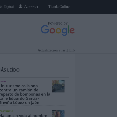
Acceso
Tienda Online
ón Digital
Powered by
Actualización a las
21:16
ÁS LEÍDO
Jaén
Un turismo colisiona
contra un camión de
reparto de bombonas en la
calle Eduardo García-
eblo a Pueblo
Gente
Especiales
Triviño López en Jaén
Provincia
Hallan sin vida al hombre