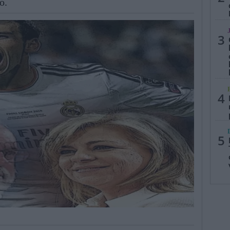
o.
3
4
5