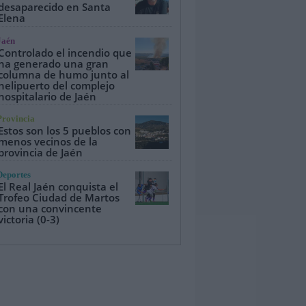
desaparecido en Santa
Elena
Jaén
Controlado el incendio que
ha generado una gran
columna de humo junto al
helipuerto del complejo
hospitalario de Jaén
Provincia
Estos son los 5 pueblos con
menos vecinos de la
provincia de Jaén
Deportes
El Real Jaén conquista el
Trofeo Ciudad de Martos
con una convincente
victoria (0-3)