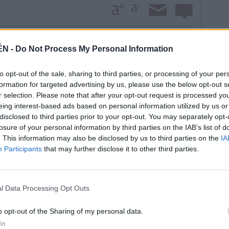
ugábamos y su discurso es tan creíble que todos
ÉN -
Do Not Process My Personal Information
resaba era... la de la Champions. Incluso Eurovisión
ntes elecciones. La barba de Conchita Wurst, ganadora
to opt-out of the sale, sharing to third parties, or processing of your per
y que era un buen augurio. La señal. La barba está de
formation for targeted advertising by us, please use the below opt-out s
e, o no. ¿Pero qué tipo de hombre? El gesto amable
r selection. Please note that after your opt-out request is processed y
grió en las declaraciones. La imagen azulona y
eing interest-based ads based on personal information utilized by us or
a un Chanquete con estudios, pero en la conversación
disclosed to third parties prior to your opt-out. You may separately opt-
 Un grave error, que hizo girar la cabeza a la opinión
losure of your personal information by third parties on the IAB’s list of
ino. Duró un minuto y luego esta volvió a sus
. This information may also be disclosed by us to third parties on the
IA
Participants
that may further disclose it to other third parties.
mostrar las virtudes del candidato sobre su terreno
despeñó ante un micrófono en un exceso de confianza o
alenciano agradeció el presente porque su campaña
jos era insulsa como ensalada sin sal. El volunto de
l Data Processing Opt Outs
 perdón dio minutaje para El Chiringuito político. Si
paña, presenta a Cañete un cuarto de hora antes de
o opt-out of the Sharing of my personal data.
iano, “La chica de ayer”, le faltó llevar la iniciativa
In