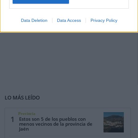
Data Deletion
Data Access
Privacy Policy
LO MÁS LEÍDO
Provincia
1
Estos son 5 de los pueblos con
menos vecinos de la provincia de
Jaén