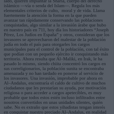
lado, quieren implantar la Sharia, cuerpo del derecho
islámico —vía o senda del Islam—. Regula los más
elementales criterios de culto, moral y de vida. Llama
fuertemente la atención la forma en la que pueden
avanzar tan rápidamente conservando las poblaciones
conquistadas, algo similar a la invasión árabe que hubo
en nuestro país en 711, hoy día los historiadores “Joseph
Pérez, Los Judíos en España” y otros, consideran que los
invasores se aprovecharon del malestar de la población
judía en todo el país para otorgarles los cargos
municipales para el control de la población, con tal éxito
que podían con un pequeño ejército ir conquistando más
territorio. Ahora resulta que Al–Maliki, en Irak, le ha
pasado lo mismo, siendo chiita concentró los cargos en
sus correligionarios, la población sunita se encontraba
amenazada y no han tardado en ponerse al servicio de
los invasores. Una invasión, improbable por ahora en
Al–Andalus, encontraría el caldo de cultivo de muchos
ciudadanos que les prestarían su ayuda, por motivación
religiosa o para acceder a cargos apetecibles, es muy
probable que todos estos estén incluso infiltrados entre
nosotros convertidos en unas unidades silentes, quién
sabe. No es extraño que estos yihadistas tengan interés
en conquistar nuestro preciado Al–Andalus, en realidad