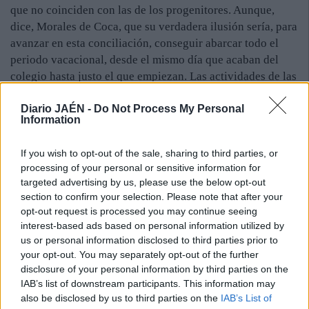
que no coinciden con las de los progenitores. Aunque,
dice, Morales de Coca, que su verdadera ilusión sería, para
avanzar en esta conciliación, conseguir abarcar todo el
periodo vacacional, desde el mismo día que acaban del
colegio hasta justo el que empiezan. Las actividades de las
Escuelas Deportivas arrancan, a diario, a las ocho de la
Diario JAÉN -
Do Not Process My Personal
mañana, aunque los menores se pueden ir incorporando
Information
hasta las dos de la tarde, cuando terminan. Realizan
actividades al aire libre, en las que practican diferentes
If you wish to opt-out of the sale, sharing to third parties, or
modalidades deportivas y lúdicas, en las que, a diario, el
processing of your personal or sensitive information for
agua está presente. Minutos esperados y muy necesarios
targeted advertising by us, please use the below opt-out
con las temperaturas de más de cuarenta grados que ha
section to confirm your selection. Please note that after your
aguantado Jaén a lo largo de los dos meses. Todo por 52
opt-out request is processed you may continue seeing
euros por niño cada mes.
interest-based ads based on personal information utilized by
us or personal information disclosed to third parties prior to
“De esas 1.000 plazas, el 20% iba destinado a familias con
your opt-out. You may separately opt-out of the further
necesidades económica especiales, con lo que hemos
disclosure of your personal information by third parties on the
conseguido amenizar también el verano a aquellos que
IAB’s list of downstream participants. This information may
menos tienen”, resalta la concejal de Deportes.
also be disclosed by us to third parties on the
IAB’s List of