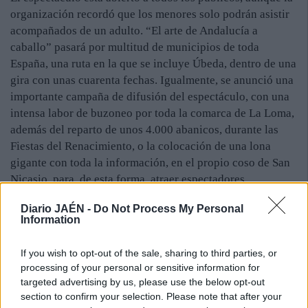
organización recordó que los menores solo podrán asistir
acompañados de un adulto. “El arte de Andalucía a
caballo” pasará por multitud de municipios de toda
España, una ruta en la que se incluye Úbeda, dentro de una
gira con unas cuarenta fechas. Igualmente, se anunció una
importante campaña de difusión del espectáculo, con una
intensa labor de buzoneo por toda la comarca de La Loma,
además del reparto de unos 4.000 abanicos, durante las
Fiestas del Renacimiento, o la colocación de una lona
gigante con toda la información, en el propio coso de San
Nicasio, para, de esta forma, atraer espectadores.
Diario JAÉN -
Do Not Process My Personal
Information
If you wish to opt-out of the sale, sharing to third parties, or
processing of your personal or sensitive information for
targeted advertising by us, please use the below opt-out
section to confirm your selection. Please note that after your