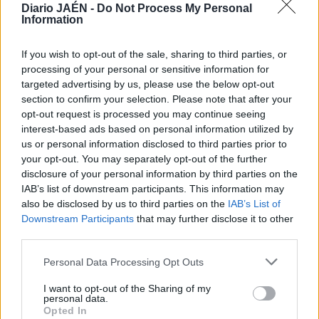
nota, otra vez por detrás de Rusia y Ucrania. El equipo
Diario JAÉN -
Do Not Process My Personal
Information
formado por Clara Basiana, Alba Cabello, Ona Carbonell,
Margalida Crespí, Paula Klamburg, Sara Levy, Meritxell
If you wish to opt-out of the sale, sharing to third parties, or
Mas y Cristina Salvador realizó un enérgico ejercicio al
processing of your personal or sensitive information for
compás de la pieza “Samsara”, que ya utilizaron el año
targeted advertising by us, please use the below opt-out
pasado en el Mundial de Barcelona.
section to confirm your selection. Please note that after your
opt-out request is processed you may continue seeing
interest-based ads based on personal information utilized by
us or personal information disclosed to third parties prior to
your opt-out. You may separately opt-out of the further
disclosure of your personal information by third parties on the
IAB’s list of downstream participants. This information may
also be disclosed by us to third parties on the
IAB’s List of
Downstream Participants
that may further disclose it to other
third parties.
Personal Data Processing Opt Outs
I want to opt-out of the Sharing of my
personal data.
Opted In