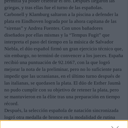
permitía ya poder celebrar el oro. Después llegaron las
griegas, y tras ellas fue el turno de las españolas.
Carbonell y Klamburg saltaron a la piscina a defender la
plata en Eindhoven lograda por la ahora capitana de las
“sirenas” y Andrea Fuentes. Con unos bañadores
diseñados por ellas mismas y la “Tempus Fugit” que
interpreta el paso del tiempo en la música de Salvador
Niebla, el dúo español firmó un gran ejercicio técnico que,
sin embargo, no terminó de convencer a los jueces. España
recibió una puntuación de 92.1667, con la que logró
mejorar la nota de la preliminar, pero no lo suficiente para
impedir que las ucranianas, en el último turno después de
las italianas, se quedasen la plata. El dúo de Esther Jaumà
no pudo cumplir con su objetivo de retener la plata, pero
se mantuvieron en la élite tras una preparación en tiempo
récord.
Después, la selección española de natación sincronizada
logró otra medalla de bronce en la modalidad de rutina
libre por equipos, tras concluir la final con la tercera mejor