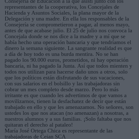
Consejería de Educación a la que asistí junto con los
representantes de la cooperativa, los Concejales de
Hacienda y Asuntos Sociales, la plana mayor de la
Delegación y una madre. En ella los responsables de la
Consejería se comprometieron a pagar, al menos mayo,
antes de que acabase julio. El 25 de julio nos convoca la
Concejala donde se nos dice a la madre y a mí que se
había hecho una operación bancaria y que tendríamos el
dinero la semana siguiente. La sangrante realidad es que
a día de hoy todo es una burda mentira. No se han
pagado los 90.000 euros, prometidos, ni hay operación
bancaria, ni ha pagado la Junta. Así que todos mienten y
todos nos utilizan para hacerse daño unos a otros, solo
que los políticos están disfrutando de sus vacaciones,
con sus salarios en el bolsillo y las trabajadoras sin
cobrar un mes completo desde marzo. Pero lo más
irritante es que cuando les advertimos de que vamos a
movilizarnos, tienen la desfachatez de decir que están
trabajado en ello y que les amenazamos. No señores, son
ustedes los que nos atacan (no amenazan) a nosotras, a
nuestros alumnos y a sus familias. ¡Solo faltaba que nos
quitaran el derecho al pataleo!
María José Ortega Chica es representante de las
trabajadoras de Ceian SCA