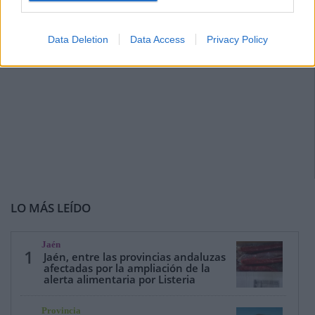
Data Deletion
Data Access
Privacy Policy
LO MÁS LEÍDO
Jaén
1
Jaén, entre las provincias andaluzas
afectadas por la ampliación de la
alerta alimentaria por Listeria
Provincia