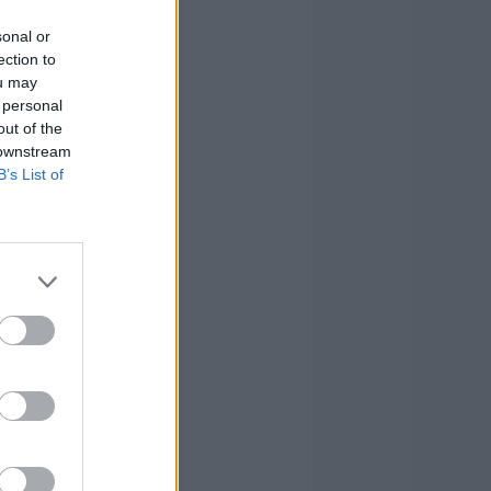
sonal or
ection to
ou may
 personal
out of the
 downstream
B’s List of