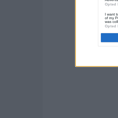
Opted 
I want t
of my P
was col
Opted 