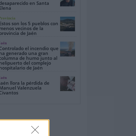
desaparecido en Santa
Elena
Provincia
Estos son los 5 pueblos con
menos vecinos de la
provincia de Jaén
Jaén
Controlado el incendio que
ha generado una gran
columna de humo junto al
helipuerto del complejo
hospitalario de Jaén
Jaén
Jaén llora la pérdida de
Manuel Valenzuela
Civantos