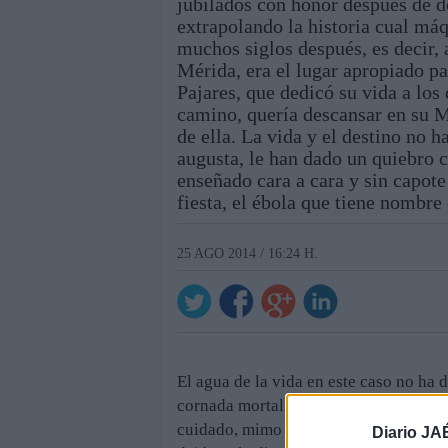
jubilados con honor después de d
extrapolando la historia cual má
muchos siglos después, es decir,
Mérida, era el lugar apropiado pa
Pajares, que dedicó su vida a los d
camino, quería descansar en su Mé
de ella. La vida y el destino no 
augusta, le han dado un quiebro c
enseñado cara a cara y sin capote 
fiesta, el ébola que tiene nombre 
25 AGO 2014 / 16:24 H.
El agua de la vida en este caso no ha 
cornada mortal de necesidad en los me
cuidado, mimo y protección exquisita,
Diario JA