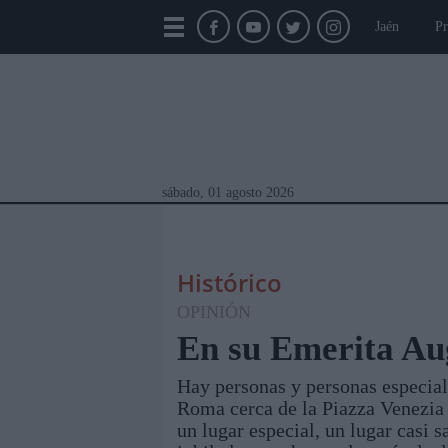
Jaén
Pr
sábado, 01 agosto 2026
Histórico
OPINIÓN
En su Emerita Au
Hay personas y personas especial
Módulos Portada
Jaén
Provincia
Linar
Roma cerca de la Piazza Venezia 
un lugar especial, un lugar casi 