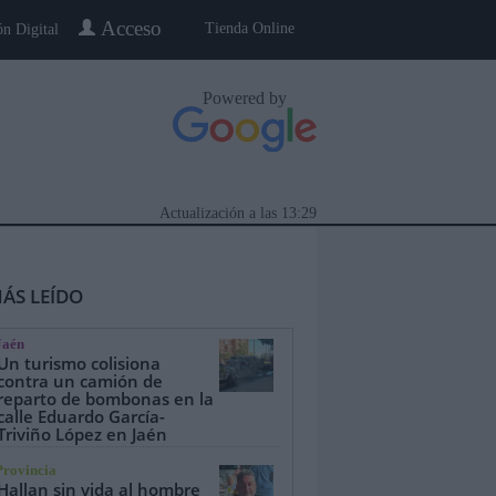
Acceso
Tienda Online
ón Digital
Powered by
Actualización a las
13:29
ÁS LEÍDO
Jaén
Un turismo colisiona
contra un camión de
reparto de bombonas en la
calle Eduardo García-
eblo a Pueblo
Gente
Especiales
Triviño López en Jaén
Provincia
Hallan sin vida al hombre