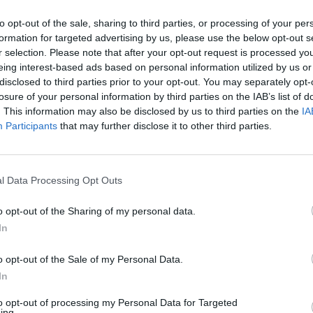
eblo, a su Emerita Augusta, con los suyos y entre los
guido desde la prensa y sobre todo su muerte no han
to opt-out of the sale, sharing to third parties, or processing of your per
ores y sin fe este hombre bueno ha logrado decirnos
formation for targeted advertising by us, please use the below opt-out s
r selection. Please note that after your opt-out request is processed y
bre con generosidad y a manos llenas, aun a costa de
eing interest-based ads based on personal information utilized by us or
co, como dicen por la capital del Imperio, hablará de
disclosed to third parties prior to your opt-out. You may separately opt-
n el buen sentido de la palabra Bueno, y para todos
losure of your personal information by third parties on the IAB’s list of
 Imperio, el imperio del corazón, y con letras de oro,
. This information may also be disclosed by us to third parties on the
IA
escanse en Paz!
Participants
that may further disclose it to other third parties.
l Data Processing Opt Outs
o opt-out of the Sharing of my personal data.
In
o opt-out of the Sale of my Personal Data.
In
to opt-out of processing my Personal Data for Targeted
ing.