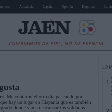
ovincia
Andalucía
España
Opinión
Deportes
Edici
CAMBIAMOS DE PIEL, NO DE ESENCIA
LO M
1
gusta
es. Me contaron el otro día paseando por
es
Andalucía
Internacional
Opinión
Cultura
Deportes
Jaén, Pu
que hay un lugar en Hispania que es también
sagrado donde van a descansar los soldados
2