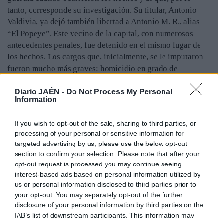
tanto, corresponde su investigación. Su titular, Antonio
Valdivia, ya dejó también libertad a Antonio M. R., alias
“El Popeye”. Este vecino de la capital, con numerosos
antecedentes penales, fue detenido en el mismo lugar de
los hechos. Los cargos que, inicialmente, se le imputaron
fueron mucho más graves: homicidio en grado de
tentativa, robo con violencia y conducción temeraria.
Presuntamente, arrebató un cordón de oro a un hombre, le
Diario JAÉN -
Do Not Process My Personal
Information
quitó el coche y trató de atropellarlo con él, después de
que su propietario hubiera tratado de impedir su marcha
If you wish to opt-out of the sale, sharing to third parties, or
colgándose de la ventanilla. “Popeye”, ante su señoría,
processing of your personal or sensitive information for
contó una versión completamente diferente. Negó el robo
targeted advertising by us, please use the below opt-out
y dijo que se montó en el automóvil del otro hombre
section to confirm your selection. Please note that after your
porque le estaba pegando, temió por su vida y no vio otra
opt-out request is processed you may continue seeing
vía de escape. Quedó en libertad con cargos.
interest-based ads based on personal information utilized by
us or personal information disclosed to third parties prior to
La Policía Nacional da por concluida la investigación de
your opt-out. You may separately opt-out of the further
esta violenta pelea, que se saldó con dos personas heridas
disclosure of your personal information by third parties on the
—una de ellas hospitalizada durante tres días— y otros
IAB’s list of downstream participants. This information may