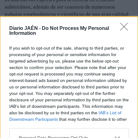
subterráneo, además de ser coautora de numerosos
trabajos espeleológicos y científicos de una gran calidad.
OPINIÓN. Toni Pérez Fernández, presidente del Grupo
Diario JAÉN -
Do Not Process My Personal
Espeleológico de Villacarrillo, tiene palabras de elogio por
Information
su trayectoria. “Fátima García Román es una de las
espeleólogas más destacadas en España, tanto en plan
If you wish to opt-out of the sale, sharing to third parties, or
deportivo como en plan científico. En la actualidad ha
processing of your personal or sensitive information for
targeted advertising by us, please use the below opt-out
superado todos sus retos personales y estoy muy orgulloso
section to confirm your selection. Please note that after your
de ser compañero de ella, ya que dedica mucho tiempo en
opt-out request is processed you may continue seeing
la labor de formación, competición, compañerismo y
interest-based ads based on personal information utilized by
exploración”, se congratula el máximo dirigente del
us or personal information disclosed to third parties prior to
colectivo.
your opt-out. You may separately opt-out of the further
disclosure of your personal information by third parties on the
IAB’s list of downstream participants. This information may
also be disclosed by us to third parties on the
IAB’s List of
Downstream Participants
that may further disclose it to other
third parties.
Personal Data Processing Opt Outs