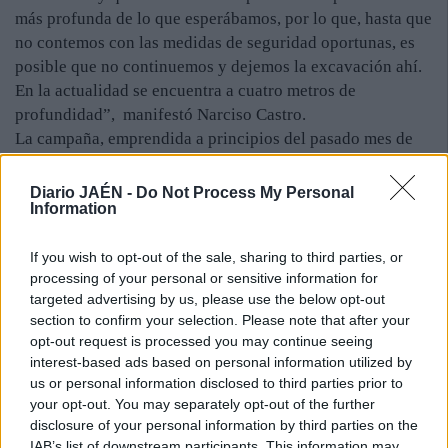
más profunda de lo que esperábamos, por lo que, hasta que
no contemos con las medidas de seguridad oportunas, es
posible que no continuemos y dejemos la excavación ahí.
En la actualidad se encuentra a cuatro metros de
profundidad”, manifestó Narciso Castro.
La campaña, emprendida a principios del pasado mes de
julio, ha dejado numerosos pequeños descubrimientos,
aunque con importante valor, puesto que ayudan a
Diario JAÉN -
Do Not Process My Personal
Information
interpretar la vida en la antigua ciudad ibero romana y a
conocer otras civilizaciones que habitaron con
If you wish to opt-out of the sale, sharing to third parties, or
posterioridad el yacimiento arqueológico.
processing of your personal or sensitive information for
Así, junto a las ocho tumbad romanas cerca de la Puerta
targeted advertising by us, please use the below opt-out
Norte encontradas durante las excavaciones de urgencia,
section to confirm your selection. Please note that after your
se suma una fosa con dos individuos juntos,
opt-out request is processed you may continue seeing
presumiblemente visigodos. Ante una puerta, y escondida
interest-based ads based on personal information utilized by
bajo un ladrillo, se encontró una llave de hierro que quedó
us or personal information disclosed to third parties prior to
olvidada a finales del siglo I. Fragmentos de lucernas,
your opt-out. You may separately opt-out of the further
disclosure of your personal information by third parties on the
terracotas, pinturas murales, vidrios tallados con
IAB’s list of downstream participants. This information may