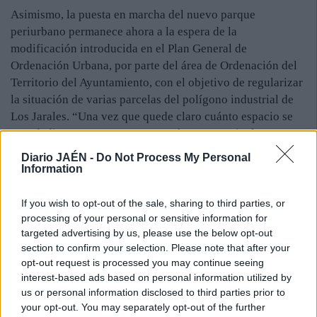
Asimismo, la puesta en marcha del nuevo parque
periurbano permanece ahora a la espera de la
modificación introducida en el Plan General de
Ordenación Urbana, por parte del área de Ordenación del
Territorio del Ayuntamiento, con el objetivo de regularizar
la situación de varias parcelas del polígono industrial de
Los Jarales. “Una vez que quede claro cuánto espacio se
va a dedicar a este proyecto para huertos vecinales,
podremos empezar a trabajar con mayor seguridad. Se
Diario JAÉN -
Do Not Process My Personal
trata de una intervención que precisaría de concurso
Information
público y, sobre todo, una inversión importante. Pese a
ello, el apoyo de AVRA a este proyecto sigue en pie”,
If you wish to opt-out of the sale, sharing to third parties, or
manifestó Rodríguez.
processing of your personal or sensitive information for
targeted advertising by us, please use the below opt-out
La previsión inicial era que el futuro parque y los huertos
section to confirm your selection. Please note that after your
se ubicaran en las parcelas que la agencia andaluza de la
opt-out request is processed you may continue seeing
vivienda adquirió, hace una década, durante la fase de
interest-based ads based on personal information utilized by
us or personal information disclosed to third parties prior to
desarrollo del polígono de Los Rubiales. Dichos terrenos,
your opt-out. You may separately opt-out of the further
que se encuentran sin urbanizar, se ubican en la parte