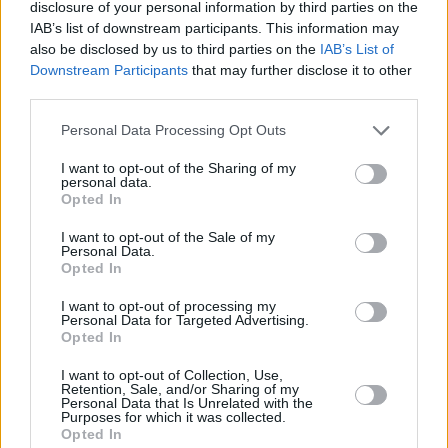
disclosure of your personal information by third parties on the
posterior del Punto Limpio de la ciudad y limitan con la
IAB’s list of downstream participants. This information may
zona residencial de La Vega de Santa María y un área de
also be disclosed by us to third parties on the
IAB’s List of
cultivo de olivar. El planteamiento de instalar huertos
Downstream Participants
that may further disclose it to other
urbanos en esta nueva superficie despertó el interés de
third parties.
varios colectivos y vecinos linarenses.
Personal Data Processing Opt Outs
I want to opt-out of the Sharing of my
personal data.
Opted In
I want to opt-out of the Sale of my
Personal Data.
Opted In
I want to opt-out of processing my
Personal Data for Targeted Advertising.
Opted In
I want to opt-out of Collection, Use,
Retention, Sale, and/or Sharing of my
Personal Data that Is Unrelated with the
Purposes for which it was collected.
Opted In