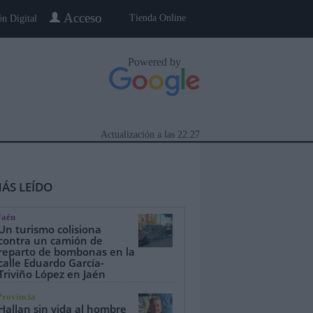
Acceso
Tienda Online
ón Digital
Powered by
Actualización a las
22:27
ÁS LEÍDO
Jaén
Un turismo colisiona
contra un camión de
reparto de bombonas en la
calle Eduardo García-
eblo a Pueblo
Gente
Especiales
Triviño López en Jaén
Provincia
Hallan sin vida al hombre