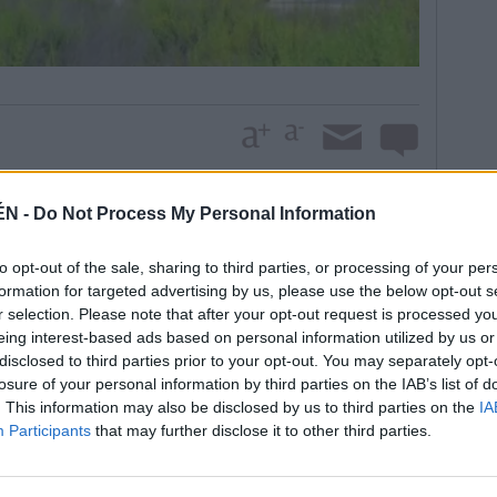
ÉN -
Do Not Process My Personal Information
jal de Urbanismo, Javier Márquez aclara: “El
vo estratégico. Está declarado de esta manera tanto
to opt-out of the sale, sharing to third parties, or processing of your per
ones. El uso es industrial y para servicios”. Una
formation for targeted advertising by us, please use the below opt-out s
tual instalación de empresas de padel y
r selection. Please note that after your opt-out request is processed y
ervicios. Además, el responsable municipal insiste en
eing interest-based ads based on personal information utilized by us or
coherentes entre ellos.
disclosed to third parties prior to your opt-out. You may separately opt-
losure of your personal information by third parties on the IAB’s list of
s, Márquez apunta que sí se pueden separar. Una
. This information may also be disclosed by us to third parties on the
IA
 ya que estiman que las dimensiones actuales son más
Participants
that may further disclose it to other third parties.
ue a la comercial, que requiere de un espacio más
la Junta de Andalucía especifican que esta
contemplado con carácter general, sino que está