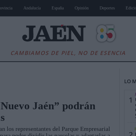
ovincia
Andalucía
España
Opinión
Deportes
Edici
CAMBIAMOS DE PIEL, NO DE ESENCIA
LO M
1
“Nuevo Jaén” podrán
as
es
Andalucía
Internacional
Opinión
Cultura
Deportes
Jaén, Pu
ían los representantes del Parque Empresarial
2
ara poder dividir las parcelas y adaptarlas a