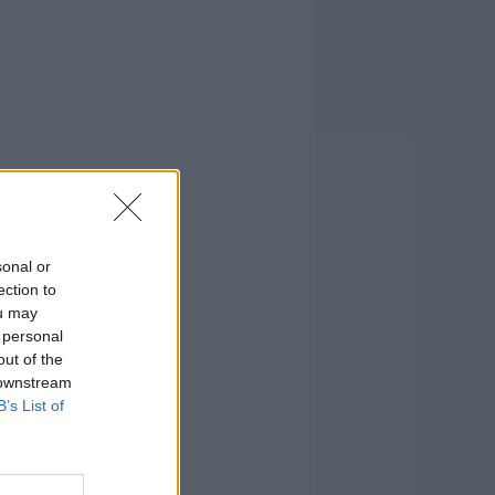
sonal or
ection to
ou may
 personal
out of the
 downstream
B’s List of