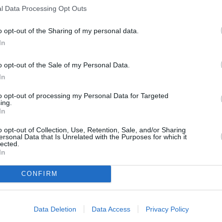
l Data Processing Opt Outs
lígono.
rte del equipo de Gobierno para la construcción de
o opt-out of the Sharing of my personal data.
6, hace más de dos años, así como su consecuente
In
o. No obstante, según está contemplado en el nuevo
s empresarios podrán acceder, en parte, a esa
o opt-out of the Sale of my Personal Data.
n.
In
to opt-out of processing my Personal Data for Targeted
ing.
In
o opt-out of Collection, Use, Retention, Sale, and/or Sharing
ersonal Data that Is Unrelated with the Purposes for which it
lected.
In
CONFIRM
Data Deletion
Data Access
Privacy Policy