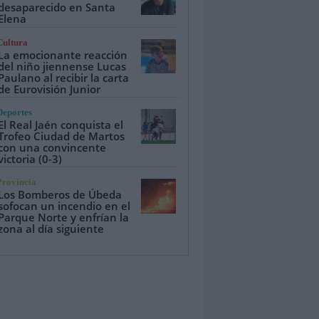
desaparecido en Santa
Elena
Cultura
La emocionante reacción
del niño jiennense Lucas
Paulano al recibir la carta
de Eurovisión Junior
Deportes
El Real Jaén conquista el
Trofeo Ciudad de Martos
con una convincente
victoria (0-3)
Provincia
Los Bomberos de Úbeda
sofocan un incendio en el
Parque Norte y enfrían la
zona al día siguiente