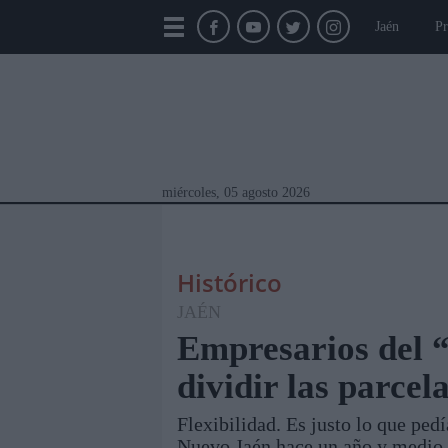
Jaén
Pr
miércoles, 05 agosto 2026
Histórico
JAÉN
Empresarios del 
dividir las parcel
Módulos Portada
Jaén
Provincia
Linar
Flexibilidad. Es justo lo que ped
Nuevo Jaén hace un año y medio p