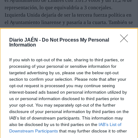
el Ayuntamiento de Linares con 3.015 votos y un 11,2% de
representación, lo que equivaldría a 3 concejales.
Izquierda Unida dejaría de ser la tercera fuerza política en
el Ayuntamiento linarense y pasaría a la cuarta. También se
proyecta un descenso importante de la confianza que
depositan los ciudadanos en esta coalición. Obtendría una
Diario JAÉN -
Do Not Process My Personal
representación municipal del 6,8% —en las elecciones de
Information
2011 consiguió un 11%—, equivalente a entre 1 y 2
concejales, cuando en la actualidad cuenta con 3 ediles.
If you wish to opt-out of the sale, sharing to third parties, or
processing of your personal or sensitive information for
Después de la coalición que lidera Sebastián Martínez
targeted advertising by us, please use the below opt-out
Solás entraría UPyD, con 1.799 apoyos y un porcentaje del
section to confirm your selection. Please note that after your
6,7. Experimenta un incremento de 630 votos con respecto
opt-out request is processed you may continue seeing
a la última cita electoral y su irrupción en la política
interest-based ads based on personal information utilized by
municipal con 1 o 2 representantes. Los andalucistas, con
us or personal information disclosed to third parties prior to
999, aumentarían sus resultados, pero no estarían en el
your opt-out. You may separately opt-out of the further
salón de plenos.
disclosure of your personal information by third parties on the
IAB’s list of downstream participants. This information may
also be disclosed by us to third parties on the
IAB’s List of
Downstream Participants
that may further disclose it to other
third parties.