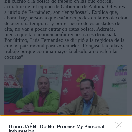
En cuento a la bolsas de trabajo en las que operan,
actualmente, el equipo de Gobierno de Antonia Olivares,
a juicio de Fernández, son “engañosas”. Explica que,
ahora, hay personas que están ocupadas en la recolección
de aceituna temprana y por el hecho de estar dados de
alta, no van a poder entrar en estas bolsas. Además,
piensa que la documentación requerida es demasiada.
Por último, Luis Fernández se dirigió a la regidora de la
ciudad patrimonial para solicitarle: “Póngase las pilas y
trabaje porque con una mayoría absoluta no valen las
excusas”.
Diario JAÉN -
Do Not Process My Personal
Information