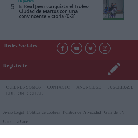
Deportes
5
El Real Jaén conquista el Trofeo
Ciudad de Martos con una
convincente victoria (0-3)
Redes Sociales
Regístrate
QUIÉNES SOMOS
CONTACTO
ANÚNCIESE
SUSCRÍBASE
EDICIÓN DIGITAL
Aviso Legal
Politica de cookies
Política de Privacidad
Guía de TV
Cartelera Cine