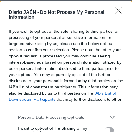
distribuidos por los municipios del área metropolitana.
Para ello, los usuarios solo tienen que abonar 1,50 euros
Diario JAÉN -
Do Not Process My Personal
en concepto de fianza y el saldo de la tarjeta no caduca
Information
nunca.
If you wish to opt-out of the sale, sharing to third parties, or
processing of your personal or sensitive information for
Compuesto, además de por la Consejería de Fomento y
targeted advertising by us, please use the below opt-out
Vivienda y la Diputación, por doce municipios de la
section to confirm your selection. Please note that after your
provincia —la capital, Fuerte del Rey, La Guardia de Jaén,
opt-out request is processed you may continue seeing
Jamilena, Mancha Real, Mengíbar, Martos, Pegalajar,
interest-based ads based on personal information utilized by
Torredelcampo, Torredonjimeno, Los Villares, Villatorres,
us or personal information disclosed to third parties prior to
Fuensanta y Valdepeñas—, el Consorcio cubre una
your opt-out. You may separately opt-out of the further
población de 220.000 habitantes, lo que equivale al 33%
disclosure of your personal information by third parties on the
IAB’s list of downstream participants. This information may
de la provincia. No obstante, el deseo de los empresarios
also be disclosed by us to third parties on the
IAB’s List of
del transporte de viajeros es ver ese número de municipios
Downstream Participants
that may further disclose it to other
ampliado al máximo posible.
third parties.
Como miembro de la Federación Andaluza Empresarial de
Personal Data Processing Opt Outs
Transporte en Autobús, el también presidente de Unibús,
I want to opt-out of the Sharing of my
Miguel Contreras, destaca que el de Jaén es el consorcio