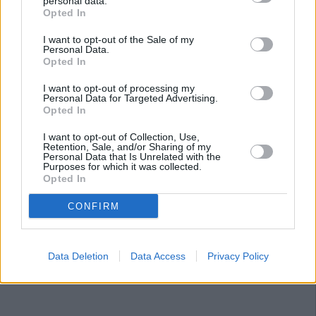
personal data.
provincial metropolitano que “mejor funciona” de
Opted In
Andalucía. Influye que es “pequeñito”, pero, “sobre todo,
I want to opt-out of the Sale of my
la buena gestión”. Por eso, subraya la necesidad de
Personal Data.
Opted In
“extender” este modelo, que necesita el visto bueno de los
ayuntamientos, al mayor número posible de municipios:
I want to opt-out of processing my
“Con el apoyo de las administraciones públicas, si
Personal Data for Targeted Advertising.
Opted In
ofrecemos un precio competitivo, el transporte público se
utilizaría más”.
I want to opt-out of Collection, Use,
Retention, Sale, and/or Sharing of my
Personal Data that Is Unrelated with the
Purposes for which it was collected.
Opted In
CONFIRM
Data Deletion
Data Access
Privacy Policy