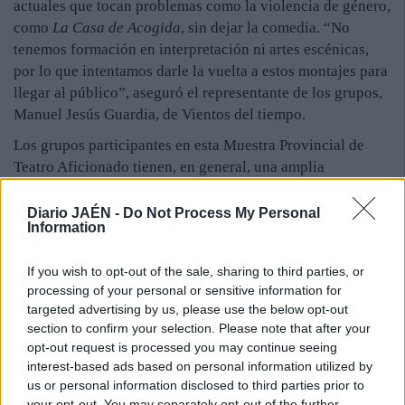
actuales que tocan problemas como la violencia de género,
como
La Casa de Acogida
, sin dejar la comedia. “No
tenemos formación en interpretación ni artes escénicas,
por lo que intentamos darle la vuelta a estos montajes para
llegar al público”, aseguró el representante de los grupos,
Manuel Jesús Guardia, de Vientos del tiempo.
Los grupos participantes en esta Muestra Provincial de
Teatro Aficionado tienen, en general, una amplia
trayectoria en sus municipios de origen, con
reconocimiento entre sus vecinos. Estos son Los Jarales,
Diario JAÉN -
Do Not Process My Personal
Information
de Vilches; la compañía de Teatro de la Asociación Juana
Martos, de Cazorla; Carmila Teatro, de Carchelejo; Teatro
If you wish to opt-out of the sale, sharing to third parties, or
Alco, de Villanueva del Arzobispo; Callejuela, de
processing of your personal or sensitive information for
Mengíbar; Vientos del tiempo, de Torredonjimeno; la
targeted advertising by us, please use the below opt-out
Asociación de Mujeres la Llana, de Baños de la Encima;
section to confirm your selection. Please note that after your
Animahist, de Alcalá la Real; Tejemaneje, de Arroyo del
opt-out request is processed you may continue seeing
Ojanco, y Carmín, de Arquillos, que es el único grupo que
interest-based ads based on personal information utilized by
realizará tres actuaciones en vez de dos.
us or personal information disclosed to third parties prior to
your opt-out. You may separately opt-out of the further