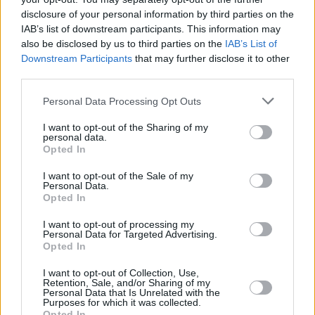
Y estos grupos estarán en 21 municipios: Navas de San
disclosure of your personal information by third parties on the
Juan, Peal, Villargordo, Bailén, Torredelcampo, Mengíbar,
IAB’s list of downstream participants. This information may
Orcera, Pegalajar, Santisteban, Campillo de Arenas,
also be disclosed by us to third parties on the
IAB’s List of
Santiago de Calatrava, La Puerta de Segura, Castellar,
Downstream Participants
that may further disclose it to other
third parties.
Baeza, Arjonilla, Alcaudete, Sabiote, Villanueva de la
Reina, Iznatoraf y Cazorla.
Personal Data Processing Opt Outs
I want to opt-out of the Sharing of my
personal data.
Opted In
I want to opt-out of the Sale of my
Personal Data.
Opted In
I want to opt-out of processing my
Personal Data for Targeted Advertising.
Opted In
I want to opt-out of Collection, Use,
Retention, Sale, and/or Sharing of my
Personal Data that Is Unrelated with the
Purposes for which it was collected.
Opted In