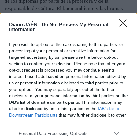
de los diplomas por parte de la profesora y de la
responsable de Cultura. El buen ambiente y las bromas
entre los participantes y la monitora fueron continuas
durante la ceremonia de clausura, fruto de la excelente
Diario JAÉN -
Do Not Process My Personal
Information
relación que se ha creado a lo largo del curso. Los
alumnos también tuvieron un detalle con su profesora y le
If you wish to opt-out of the sale, sharing to third parties, or
entregaron un ramo de flores y una carta redactada por
processing of your personal or sensitive information for
ellos mismos en la que alababan el esfuerzo y el carácter
targeted advertising by us, please use the below opt-out
que ha puesto la monitora en el aula. “Has sido buena
section to confirm your selection. Please note that after your
amiga y una gran profesora de pintura”, leía Purificación,
opt-out request is processed you may continue seeing
emocionada. Los alumnos agradecieron la entrega y la
interest-based ads based on personal information utilized by
profesionalidad de Purificación.
us or personal information disclosed to third parties prior to
your opt-out. You may separately opt-out of the further
disclosure of your personal information by third parties on the
IAB’s list of downstream participants. This information may
also be disclosed by us to third parties on the
IAB’s List of
Downstream Participants
that may further disclose it to other
third parties.
Personal Data Processing Opt Outs